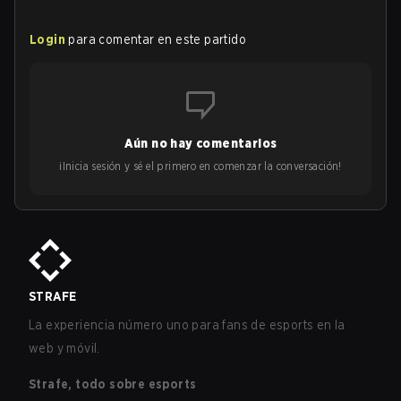
Login
para comentar en este partido
Aún no hay comentarios
¡Inicia sesión y sé el primero en comenzar la conversación!
STRAFE
La experiencia número uno para fans de esports en la
web y móvil.
Strafe, todo sobre esports