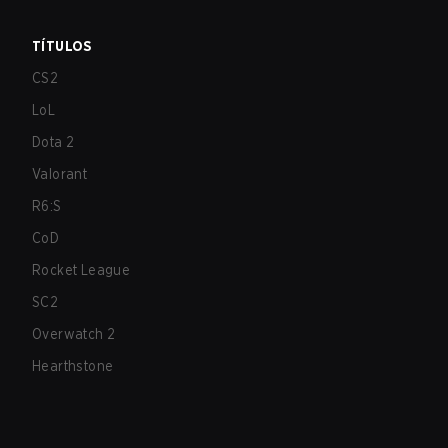
TÍTULOS
CS2
LoL
Dota 2
Valorant
R6:S
CoD
Rocket League
SC2
Overwatch 2
Hearthstone