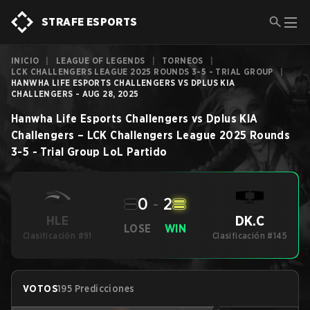
STRAFE ESPORTS
INICIO
|
LEAGUE OF LEGENDS
|
TORNEOS
|
LCK CHALLENGERS LEAGUE 2025 ROUNDS 3-5 - TRIAL GROUP
|
HANWHA LIFE ESPORTS CHALLENGERS VS DPLUS KIA
CHALLENGERS - AUG 28, 2025
Hanwha Life Esports Challengers
vs
Dplus KIA
Challengers
–
LCK Challengers League 2025 Rounds
3-5 - Trial Group
LoL
Partido
0
-
2
DK.C
HLE
LOSE
WIN
Clasificación #91
Clasificación #145
VOTOS
195 Predicciones