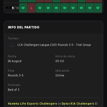
9
/10
W
L
W
W
W
W
W
W
W
W
INFO DEL PARTIDO
Torneo
LCK Challengers League 2025 Rounds 3-5 - Trial Group
Fecha
Hora de inicio
28 August
05:00
Fase
Ubicación
Rounds 3-5
Online
Formato
Best of 3
Hanwha Life Esports Challengers
vs
Dplus KIA Challengers
El