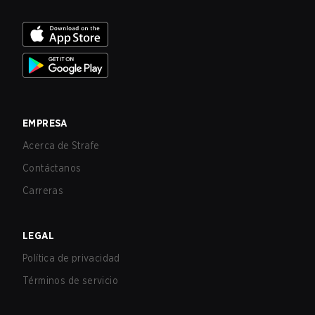
EMPRESA
Acerca de Strafe
Contáctanos
Carreras
LEGAL
Política de privacidad
Términos de servicio