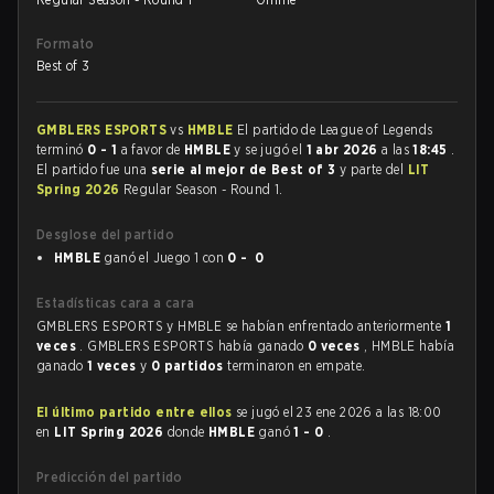
Formato
Best of 3
GMBLERS ESPORTS
vs
HMBLE
El partido de League of Legends
terminó
0 - 1
a favor de
HMBLE
y se jugó el
1 abr 2026
a las
18:45
.
El partido fue una
serie al mejor de Best of 3
y parte del
LIT
Spring 2026
Regular Season - Round 1.
Desglose del partido
HMBLE
ganó el Juego 1 con
0 - 0
Estadísticas cara a cara
GMBLERS ESPORTS y HMBLE se habían enfrentado anteriormente
1
veces
. GMBLERS ESPORTS había ganado
0 veces
, HMBLE había
ganado
1 veces
y
0 partidos
terminaron en empate.
El último partido entre ellos
se jugó el 23 ene 2026 a las 18:00
en
LIT Spring 2026
donde
HMBLE
ganó
1 - 0
.
Predicción del partido