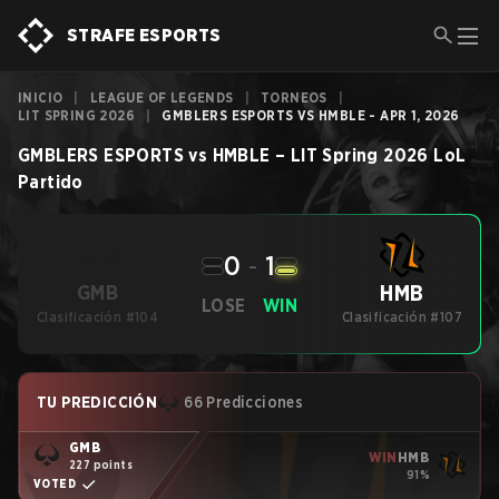
STRAFE ESPORTS
INICIO
|
LEAGUE OF LEGENDS
|
TORNEOS
|
LIT SPRING 2026
|
GMBLERS ESPORTS VS HMBLE - APR 1, 2026
GMBLERS ESPORTS
vs
HMBLE
–
LIT Spring 2026
LoL
Partido
0
-
1
HMB
GMB
LOSE
WIN
Clasificación #104
Clasificación #107
TU PREDICCIÓN
66 Predicciones
GMB
WIN
HMB
227 points
91%
VOTED