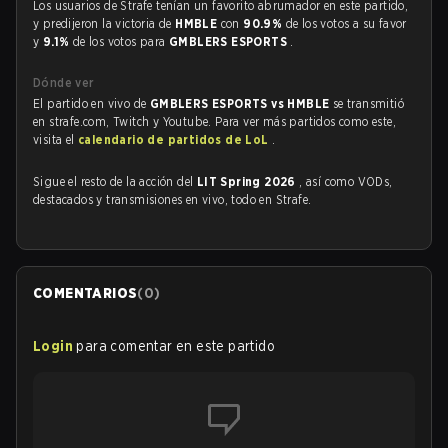
Los usuarios de Strafe tenían un favorito abrumador en este partido,
y predijeron la victoria de
HMBLE
con
90.9%
de los votos a su favor
y
9.1%
de los votos para
GMBLERS ESPORTS
.
Dónde ver
El partido en vivo de
GMBLERS ESPORTS vs HMBLE
se transmitió
en strafe.com, Twitch y Youtube. Para ver más partidos como este,
visita el
calendario de partidos de LoL
.
Sigue el resto de la acción del
LIT Spring 2026
, así como VODs,
destacados y transmisiones en vivo, todo en Strafe.
COMENTARIOS
(
0
)
Login
para comentar en este partido