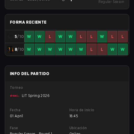
Regular Season
Regular Season
FORMA RECIENTE
5
/10
W
W
L
W
W
L
L
W
L
L
8
/10
W
W
W
W
W
W
L
L
W
W
INFO DEL PARTIDO
Torneo
LIT Spring 2026
Fecha
Hora de inicio
01 April
18:45
Fase
Ubicación
Regular Season - Round 1
Online