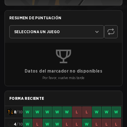
RESUMEN DE PUNTUACIÓN
SELECCIONA UN JUEGO
Datos del marcador no disponibles
Por favor, vuelve más tarde
FORMA RECIENTE
8
/10
W
W
W
W
W
L
L
W
W
W
4
/10
W
L
W
W
L
L
W
L
L
L