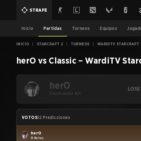
STRAFE
Inicio
Partidas
Torneos
Equipos
Jugad
INICIO
|
STARCRAFT 2
|
TORNEOS
|
WARDITV STARCRAFT 
herO
vs
Classic
–
WardiTV Star
herO
LOSE
Clasificación #21
VOTOS
12 Predicciones
herO
9 Votos