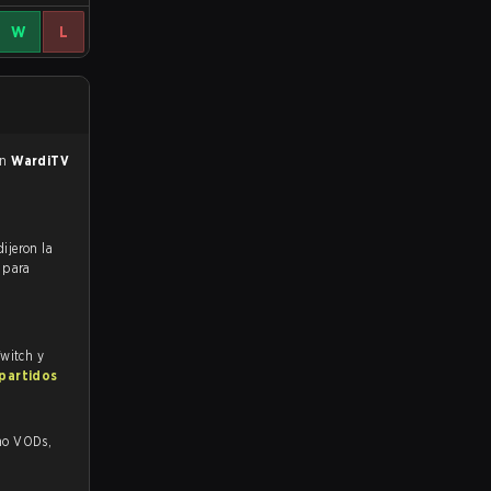
W
L
en
WardiTV
s para
Twitch y
 partidos
ODs,