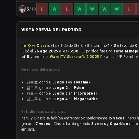
6
/10
L
W
L
W
W
W
W
L
VISTA PREVIA DEL PARTIDO
herO
vs
Classic
El partido de StarCraft 2 terminó
1 - 3
a favor de
Cl
jugó el
26 ago 2025
a las
13:00
. El partido fue una
serie al mej
of 5
y parte del
WardiTV Starcraft 2 2025
Playoffs - UB Semifina
Desglose del partido
김준호 ganó el
Juego 1
en
Tokamak
김도우 ganó el
Juego 2
en
Pylon
김도우 ganó el
Juego 3
en
Incorporeal
김도우 ganó el
Juego 4
en
Magannatha
Estadísticas cara a cara
herO y Classic se habían enfrentado anteriormente
15 veces
. herO 
ganado
7 veces
, Classic había ganado
8 veces
y
0 partidos
term
empate.