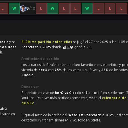
L
W
3
/10
L
W
L
L
W
L
L
L
assic
y se
El último partido entre ellos
se jugó el 27 abr 2025 a las 11:05 
or de Best
Starcraft 2 2025
donde
김도우
ganó
3 - 1
.
ls.
Predicción del partido
Los usuarios de Strafe tenían un claro favorito en este partido, y predijeron la
victoria de
herO
con
75%
de los votos a su favor y
25%
de los voto
Classic
.
Dónde ver
El partido en vivo de
herO vs Classic
se transmitió en strafe.com, 
Youtube. Para ver más partidos como este, visita el
calendario de
de SC2
.
había
inaron en
Sigue el resto de la acción del
WardiTV Starcraft 2 2025
, así como V
destacados y transmisiones en vivo, todo en Strafe.