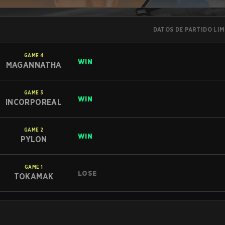
DATOS DE PARTIDO LI
GAME
4
WIN
MAGANNATHA
GAME
3
WIN
INCORPOREAL
GAME
2
WIN
PYLON
GAME
1
LOSE
TOKAMAK