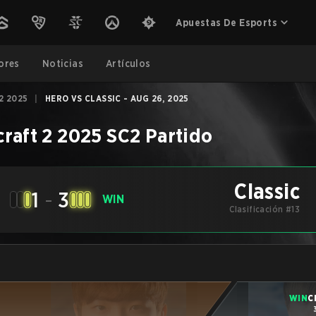
Apuestas De Esports
ores
Noticias
Artículos
2 2025
|
HERO VS CLASSIC - AUG 26, 2025
craft 2 2025
SC2
Partido
Classic
1
-
3
WIN
Clasificación #13
WIN
C