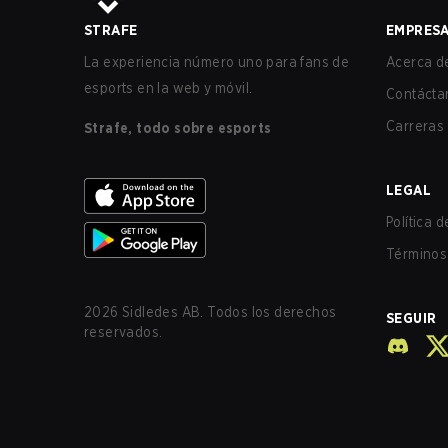
STRAFE
EMPRES
La experiencia número uno para fans de
Acerca de
esports en la web y móvil.
Contácta
Carreras
Strafe, todo sobre esports
LEGAL
Política 
Términos 
2026
Sidledes AB. Todos los derechos
SEGUIR
reservados.