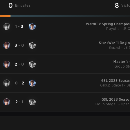
0
8
Empates
Vict
WardiTV Spring Champio
1
-
3
Playoffs - LB Q
StarsWar 11 Regi
3
-
0
Bracket - LB 
Master's
2
-
0
Group St
GSL 2023 Season
0
-
2
Group Stage 1 - D
GSL 2023 Season
2
-
1
Group Stage 1 - Open