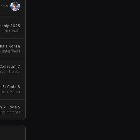
orias
nship 2025
uarterfinals
onals Korea
Quaterfinals
 Coliseum 7
age - Upper
 3: Code S
ecider Match
 3: Code S
ing Matches