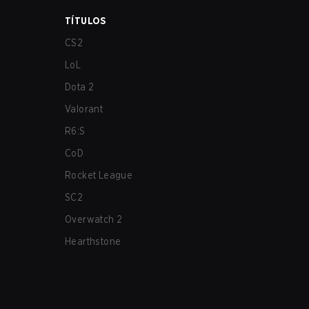
TÍTULOS
CS2
LoL
Dota 2
Valorant
R6:S
CoD
Rocket League
SC2
Overwatch 2
Hearthstone