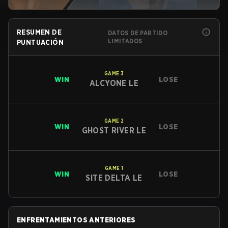
RESUMEN DE
DATOS DE PARTIDO
LIMITADOS
PUNTUACIÓN
GAME
3
WIN
LOSE
ALCYONE LE
GAME
2
WIN
LOSE
GHOST RIVER LE
GAME
1
WIN
LOSE
SITE DELTA LE
ENFRENTAMIENTOS ANTERIORES