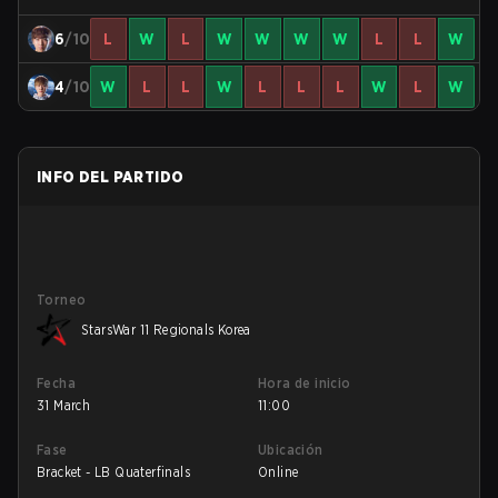
6
/10
L
W
L
W
W
W
W
L
L
W
4
/10
W
L
L
W
L
L
L
W
L
W
INFO DEL PARTIDO
Torneo
StarsWar 11 Regionals Korea
Fecha
Hora de inicio
31 March
11:00
Fase
Ubicación
Bracket - LB Quaterfinals
Online