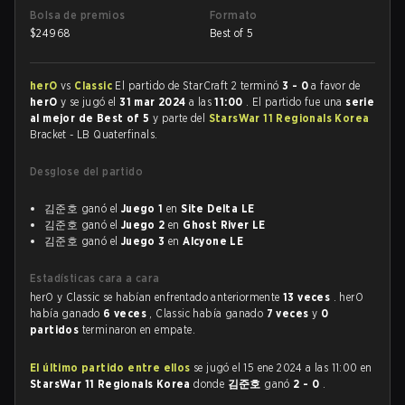
Bolsa de premios
Formato
$
24968
Best of 5
herO
vs
Classic
El partido de StarCraft 2 terminó
3 - 0
a favor de
herO
y se jugó el
31 mar 2024
a las
11:00
. El partido fue una
serie
al mejor de Best of 5
y parte del
StarsWar 11 Regionals Korea
Bracket - LB Quaterfinals.
Desglose del partido
김준호 ganó el
Juego 1
en
Site Delta LE
김준호 ganó el
Juego 2
en
Ghost River LE
김준호 ganó el
Juego 3
en
Alcyone LE
Estadísticas cara a cara
herO y Classic se habían enfrentado anteriormente
13 veces
. herO
había ganado
6 veces
, Classic había ganado
7 veces
y
0
partidos
terminaron en empate.
El último partido entre ellos
se jugó el 15 ene 2024 a las 11:00 en
StarsWar 11 Regionals Korea
donde
김준호
ganó
2 - 0
.