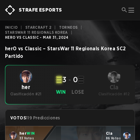
STRAFE ESPORTS
INICIO
|
STARCRAFT 2
|
TORNEOS
|
STARSWAR 11 REGIONALS KOREA
|
HERO VS CLASSIC - MAR 31, 2024
herO
vs
Classic
–
StarsWar 11 Regionals Korea
SC2
Partido
3
-
0
Cla
her
WIN
LOSE
Clasificación #21
Clasificación #12
VOTOS
119 Predicciones
her
WIN
Cla
33 Votos
86 Votos