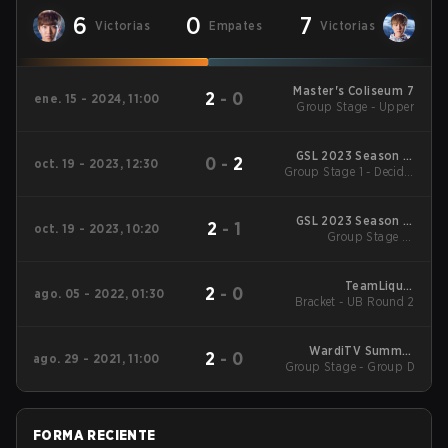
6
0
7
Victorias
Empates
Victorias
Master's Coliseum 7
2
-
0
ene. 15 - 2024, 11:00
Group Stage - Upper
GSL 2023 Season 3:
0
-
2
oct. 19 - 2023, 12:30
Group Stage 1 - Decider
Code S
Match
GSL 2023 Season 3:
2
-
1
oct. 19 - 2023, 10:20
Group Stage 1 -
Code S
Opening Matches
TeamLiquid
2
-
0
ago. 05 - 2022, 01:30
Bracket - UB Round 2
StarLeague 9
WardiTV Summer
2
-
0
ago. 29 - 2021, 11:00
Group Stage - Group D
Championship 2021
FORMA RECIENTE