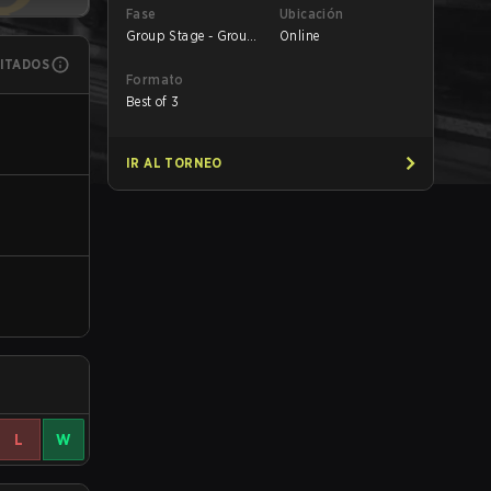
Fase
Ubicación
Group Stage - Group
Online
D
MITADOS
Formato
Best of 3
IR AL TORNEO
L
W