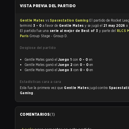
VISTA PREVIA DEL PARTIDO
Gentle Mates
vs
Spacestation Gaming
El partido de Rocket League
terminó
3 - 0
a favor de
Gentle Mates
y se jugó el
21 may 2026
a
El partido fue una
serie al mejor de Best of 3
y parte del
RLCS M
Paris
Group Stage - Group D.
Desglose del partido
Gentle Mates ganó el
Juego 1
con
0 - 0
en
Gentle Mates ganó el
Juego 2
con
0 - 0
en
Gentle Mates ganó el
Juego 3
con
0 - 0
en
Estadísticas cara a cara
Esta fue la primera vez que
Gentle Mates
jugó contra
Spacestat
Gaming
.
COMENTARIOS
(
1
)