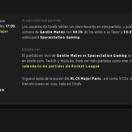
Predicción del partido
 las
17:00
.
Los usuarios de Strafe tenían un claro favorito en este partido, y predijeron la
ajor
victoria de
Gentle Mates
con
69.1%
de los votos a su favor y
30.
votos para
Spacestation Gaming
.
Dónde ver
El partido en vivo de
Gentle Mates vs Spacestation Gaming
se
en strafe.com, Twitch y Youtube. Para ver más partidos como este, vi
calendario de partidos de Rocket League
.
Sigue el resto de la acción del
RLCS Major Paris
, así como VODs, destacados y
transmisiones en vivo, todo en Strafe.
ion