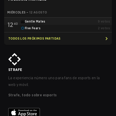
MIÉRCOLES
–
12 AGOSTO
Gentle Mates
9
votos
12
40
Five Fears
2
votos
TODOS LOS PRÓXIMOS PARTIDAS
STRAFE
La experiencia número uno para fans de esports en la
web y móvil.
Strafe, todo sobre esports