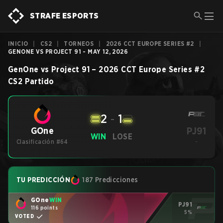
STRAFE ESPORTS
INICIO
|
CS2
|
TORNEOS
|
2026 CCT EUROPE SERIES #2
|
GENONE VS PROJECT 91 - MAY 12, 2026
GenOne
vs
Project 91
–
2026 CCT Europe Series #2
CS2
Partido
2
-
1
PJ91
GOne
WIN
LOSE
Clasificación #64
-
TU PREDICCIÓN
187 Predicciones
GOne
WIN
PJ91
116 points
5%
VOTED