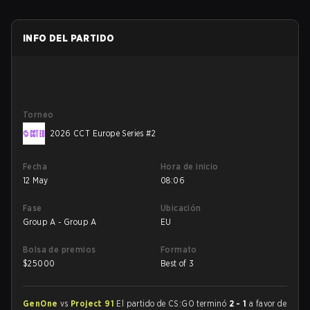
INFO DEL PARTIDO
Torneo
2026 CCT Europe Series #2
Fecha
Hora de inicio
12 May
08:06
Fase
Ubicación
Group A - Group A
EU
Bolsa de premios
Formato
$
25000
Best of 3
GenOne
vs
Project 91
El partido de CS:GO terminó
2 - 1
a favor de