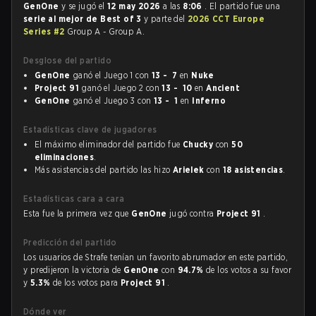
GenOne
y se jugó el
12 may 2026
a las
8:06
. El partido fue una
serie al mejor de Best of 3
y parte del
2026 CCT Europe
Series #2
Group A - Group A.
Desglose del partido
GenOne
ganó el Juego 1 con
13 - 7
en
Nuke
Project 91
ganó el Juego 2 con
13 - 10
en
Ancient
GenOne
ganó el Juego 3 con
13 - 1
en
Inferno
Estadísticas clave de jugadores
El máximo eliminador del partido fue
Chucky
con
50
eliminaciones
.
Más asistencias del partido las hizo
Arielek
con
18 asistencias
.
Estadísticas cara a cara
Esta fue la primera vez que
GenOne
jugó contra
Project 91
.
Predicción del partido
Los usuarios de Strafe tenían un favorito abrumador en este partido,
y predijeron la victoria de
GenOne
con
94.7%
de los votos a su favor
y
5.3%
de los votos para
Project 91
.
Dónde ver