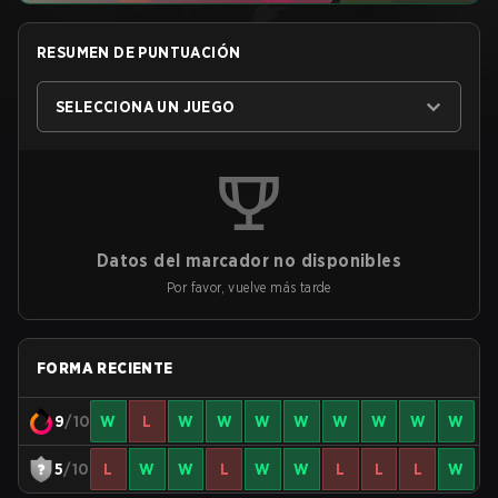
RESUMEN DE PUNTUACIÓN
SELECCIONA UN JUEGO
Datos del marcador no disponibles
Por favor, vuelve más tarde
FORMA RECIENTE
9
/10
W
L
W
W
W
W
W
W
W
W
5
/10
L
W
W
L
W
W
L
L
L
W