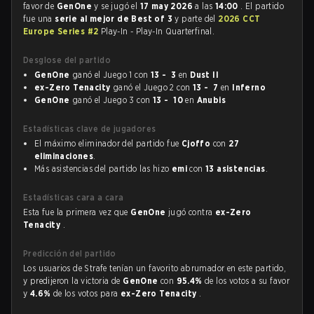
favor de
GenOne
y se jugó el
17 may 2026
a las
14:00
. El partido
fue una
serie al mejor de Best of 3
y parte del
2026 CCT
Europe Series #2
Play-In - Play-In Quarterfinal.
Desglose del partido
GenOne
ganó el Juego 1 con
13 - 3
en
Dust II
ex-Zero Tenacity
ganó el Juego 2 con
13 - 7
en
Inferno
GenOne
ganó el Juego 3 con
13 - 10
en
Anubis
Estadísticas clave de jugadores
El máximo eliminador del partido fue
Cjoffo
con
27
eliminaciones
.
Más asistencias del partido las hizo
emi
con
13 asistencias
.
Estadísticas cara a cara
Esta fue la primera vez que
GenOne
jugó contra
ex-Zero
Tenacity
.
Predicción del partido
Los usuarios de Strafe tenían un favorito abrumador en este partido,
y predijeron la victoria de
GenOne
con
95.4%
de los votos a su favor
y
4.6%
de los votos para
ex-Zero Tenacity
.