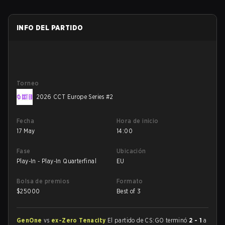
INFO DEL PARTIDO
Torneo
2026 CCT Europe Series #2
Fecha
Hora de inicio
17 May
14:00
Fase
Ubicación
Play-In - Play-In Quarterfinal
EU
Bolsa de premios
Formato
$
25000
Best of 3
GenOne
vs
ex-Zero Tenacity
El partido de CS:GO terminó
2 - 1
a