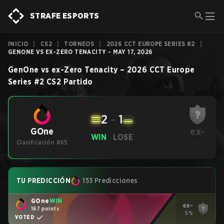
STRAFE ESPORTS
INICIO
|
CS2
|
TORNEOS
|
2026 CCT EUROPE SERIES #2
|
GENONE VS EX-ZERO TENACITY - MAY 17, 2026
GenOne
vs
ex-Zero Tenacity
–
2026 CCT Europe
Series #2
CS2
Partido
2
-
1
ex-
GOne
WIN
LOSE
Clasificación #65
-
TU PREDICCIÓN
153 Predicciones
GOne
WIN
ex-
167 points
5%
VOTED