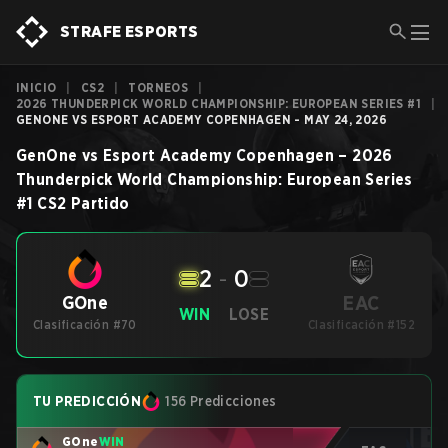
STRAFE ESPORTS
INICIO
|
CS2
|
TORNEOS
|
2026 THUNDERPICK WORLD CHAMPIONSHIP: EUROPEAN SERIES #1
|
GENONE VS ESPORT ACADEMY COPENHAGEN - MAY 24, 2026
GenOne
vs
Esport Academy Copenhagen
–
2026
Thunderpick World Championship: European Series
#1
CS2
Partido
2
-
0
EAC
GOne
WIN
LOSE
Clasificación #70
Clasificación #152
TU PREDICCIÓN
156 Predicciones
GOne
WIN