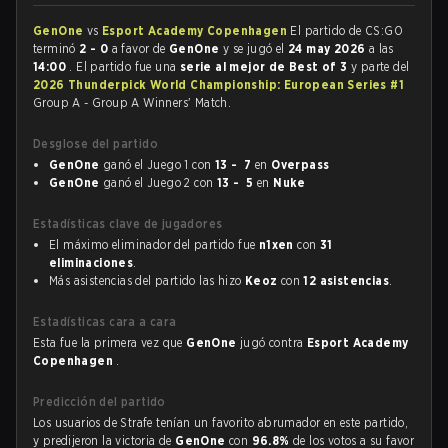
GenOne
vs
Esport Academy Copenhagen
El partido de CS:GO
terminó
2 - 0
a favor de
GenOne
y se jugó el
24 may 2026
a las
14:00
. El partido fue una
serie al mejor de Best of 3
y parte del
2026 Thunderpick World Championship: European Series #1
Group A - Group A Winners' Match.
Desglose del partido
GenOne
ganó el Juego 1 con
13 - 7
en
Overpass
GenOne
ganó el Juego 2 con
13 - 5
en
Nuke
Estadísticas clave de jugadores
El máximo eliminador del partido fue
n1xen
con
31
eliminaciones
.
Más asistencias del partido las hizo
Keoz
con
12 asistencias
.
Estadísticas cara a cara
Esta fue la primera vez que
GenOne
jugó contra
Esport Academy
Copenhagen
.
Predicción del partido
Los usuarios de Strafe tenían un favorito abrumador en este partido,
y predijeron la victoria de
GenOne
con
96.8%
de los votos a su favor