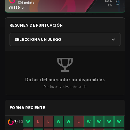
EAC
136 points
3%
VOTED
RESUMEN DE PUNTUACIÓN
SELECCIONA UN JUEGO
Datos del marcador no disponibles
Por favor, vuelve más tarde
FORMA RECIENTE
7
/10
W
L
L
W
W
L
W
W
W
W