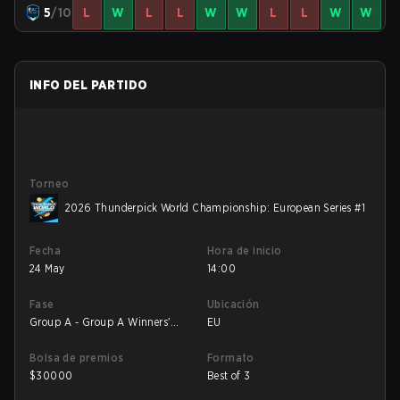
5
/10
L
W
L
L
W
W
L
L
W
W
INFO DEL PARTIDO
Torneo
2026 Thunderpick World Championship: European Series #1
Fecha
Hora de inicio
24 May
14:00
Fase
Ubicación
Group A - Group A Winners'
EU
Match
Bolsa de premios
Formato
$
30000
Best of 3