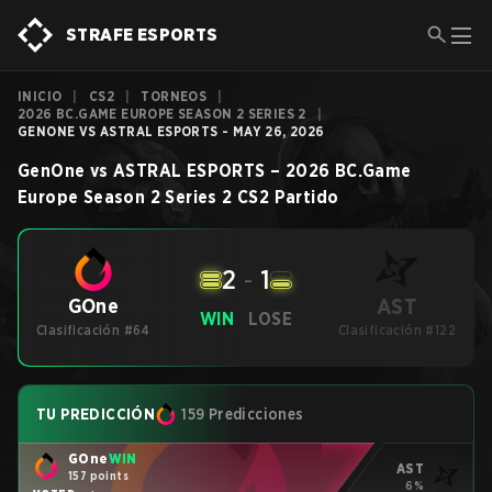
STRAFE ESPORTS
INICIO
|
CS2
|
TORNEOS
|
2026 BC.GAME EUROPE SEASON 2 SERIES 2
|
GENONE VS ASTRAL ESPORTS - MAY 26, 2026
GenOne
vs
ASTRAL ESPORTS
–
2026 BC.Game
Europe Season 2 Series 2
CS2
Partido
2
-
1
AST
GOne
WIN
LOSE
Clasificación #64
Clasificación #122
TU PREDICCIÓN
159 Predicciones
GOne
WIN
AST
157 points
6%