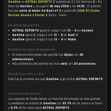
GenOne
vs
ASTRAL ESPORTS
El partido de CS:GO terminó
2 - 1
a
favor de
GenOne
y se jugó el
26 may 2026
a las
14:02
. El partido
fue una
serie al mejor de Best of 3
y parte del
2026 BC.Game
Europe Season 2 Series 2
Swiss - Swiss.
Desglose del partido
ASTRAL ESPORTS
ganó el Juego 1 con
13 - 6
en
Ancient
GenOne
ganó el Juego 2 con
13 - 6
en
Dust II
GenOne
ganó el Juego 3 con
13 - 6
en
Nuke
Estadísticas clave de jugadores
El máximo eliminador del partido fue
Djoko
con
46
eliminaciones
.
Más asistencias del partido las hizo
swiz
con
20 asistencias
.
Estadísticas cara a cara
Esta fue la primera vez que
GenOne
jugó contra
ASTRAL ESPORTS
.
Predicción del partido
Los usuarios de Strafe tenían un favorito abrumador en este partido,
y predijeron la victoria de
GenOne
con
93.7%
de los votos a su favor
y
6.3%
de los votos para
ASTRAL ESPORTS
.