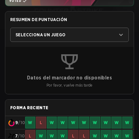
VOTED
RESUMEN DE PUNTUACIÓN
SELECCIONA UN JUEGO
Datos del marcador no disponibles
Por favor, vuelve más tarde
FORMA RECIENTE
9
/10
W
L
W
W
W
W
W
W
W
W
7
/10
L
W
W
W
L
L
W
W
W
W