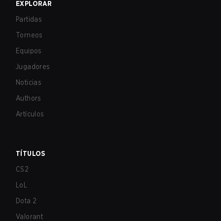
EXPLORAR
Partidas
Torneos
Equipos
Jugadores
Noticias
Authors
Artículos
TÍTULOS
CS2
LoL
Dota 2
Valorant