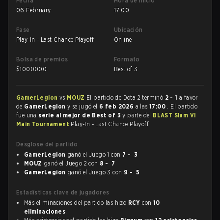
Fecha
Hora de inicio
06 February
17:00
Fase
Ubicación
Play-In - Last Chance Playoff
Online
Bolsa de premios
Formato
$
1000000
Best of 3
GamerLegion
vs
MOUZ
El partido de Dota 2 terminó
2 - 1
a favor
de
GamerLegion
y se jugó el
6 feb 2026
a las
17:00
. El partido
fue una
serie al mejor de Best of 3
y parte del
BLAST Slam VI
Main Tournament
Play-In - Last Chance Playoff.
Desglose del partido
GamerLegion
ganó el Juego 1 con
7 - 3
MOUZ
ganó el Juego 2 con
8 - 7
GamerLegion
ganó el Juego 3 con
9 - 5
Estadísticas clave de jugadores
Más eliminaciones del partido las hizo
RCY
con
10
eliminaciones
.