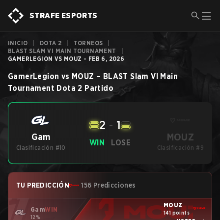
STRAFE ESPORTS
INICIO
|
DOTA 2
|
TORNEOS
|
BLAST SLAM VI MAIN TOURNAMENT
|
GAMERLEGION VS MOUZ - FEB 6, 2026
GamerLegion
vs
MOUZ
–
BLAST Slam VI Main
Tournament
Dota 2
Partido
2
-
1
MOUZ
Gam
WIN
LOSE
Clasificación #10
Clasificación #9
TU PREDICCIÓN
156 Predicciones
MOUZ
Gam
WIN
141 points
12%