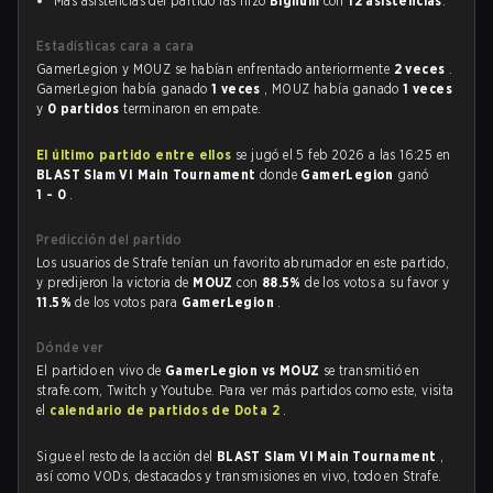
Más asistencias del partido las hizo
Bignum
con
12 asistencias
.
Estadísticas cara a cara
GamerLegion y MOUZ se habían enfrentado anteriormente
2 veces
.
GamerLegion había ganado
1 veces
, MOUZ había ganado
1 veces
y
0 partidos
terminaron en empate.
El último partido entre ellos
se jugó el 5 feb 2026 a las 16:25 en
BLAST Slam VI Main Tournament
donde
GamerLegion
ganó
1 - 0
.
Predicción del partido
Los usuarios de Strafe tenían un favorito abrumador en este partido,
y predijeron la victoria de
MOUZ
con
88.5%
de los votos a su favor y
11.5%
de los votos para
GamerLegion
.
Dónde ver
El partido en vivo de
GamerLegion vs MOUZ
se transmitió en
strafe.com, Twitch y Youtube. Para ver más partidos como este, visita
el
calendario de partidos de Dota 2
.
Sigue el resto de la acción del
BLAST Slam VI Main Tournament
,
así como VODs, destacados y transmisiones en vivo, todo en Strafe.