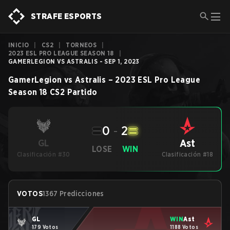
STRAFE ESPORTS
INICIO
|
CS2
|
TORNEOS
|
2023 ESL PRO LEAGUE SEASON 18
|
GAMERLEGION VS ASTRALIS - SEP 1, 2023
GamerLegion
vs
Astralis
–
2023 ESL Pro League
Season 18
CS2
Partido
0
-
2
Ast
GL
LOSE
WIN
Clasificación #30
Clasificación #18
VOTOS
1367 Predicciones
GL
WIN
Ast
179 Votos
1188 Votos