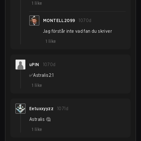
1
like
MONTELL2099
1070d
Jag förstår inte vad fan du skriver
1
like
uPIN
1070d
✅️Astralis2:1
1
like
Eetuxxyyzz
1071d
Astralis 🤔
1
like