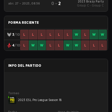
2023 Brazy Party
0
-
2
abr. 27 - 2023, 08:56
Group C - Group C
FORMA RECIENTE
3
/10
L
L
L
L
L
L
W
L
W
W
4
/10
L
W
W
L
L
W
W
L
L
L
INFO DEL PARTIDO
Torneo
2023 ESL Pro League Season 18
Fecha
Hora de inicio