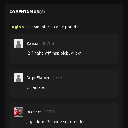
COMENTARIOS
(
8
)
Login
para comentar en este partido
Zzjzjzj
1070d
12-1 haha wtf map pick . gl bot
DopeFlamer
1070d
GL amateur
instinct
1070d
jogo duro, GL pode supreender