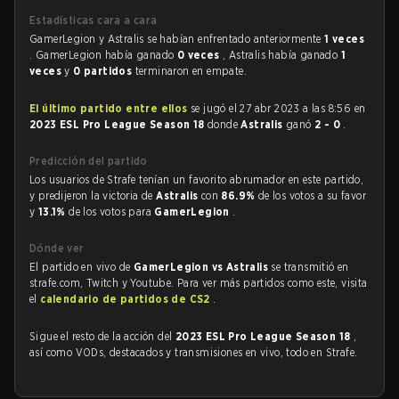
Estadísticas cara a cara
GamerLegion y Astralis se habían enfrentado anteriormente
1 veces
. GamerLegion había ganado
0 veces
, Astralis había ganado
1
veces
y
0 partidos
terminaron en empate.
El último partido entre ellos
se jugó el 27 abr 2023 a las 8:56 en
2023 ESL Pro League Season 18
donde
Astralis
ganó
2 - 0
.
Predicción del partido
Los usuarios de Strafe tenían un favorito abrumador en este partido,
y predijeron la victoria de
Astralis
con
86.9%
de los votos a su favor
y
13.1%
de los votos para
GamerLegion
.
Dónde ver
El partido en vivo de
GamerLegion vs Astralis
se transmitió en
strafe.com, Twitch y Youtube. Para ver más partidos como este, visita
el
calendario de partidos de CS2
.
Sigue el resto de la acción del
2023 ESL Pro League Season 18
,
así como VODs, destacados y transmisiones en vivo, todo en Strafe.