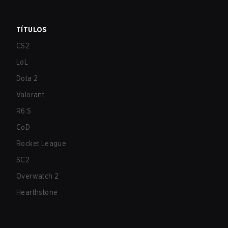
TÍTULOS
CS2
LoL
Dota 2
Valorant
R6:S
CoD
Rocket League
SC2
Overwatch 2
Hearthstone