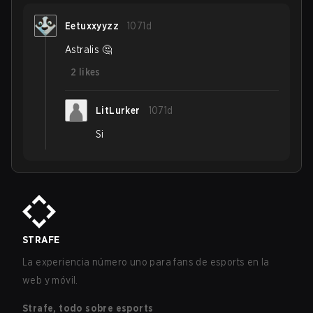
Eetuxxyyzz
1071d
Astralis 🤔
2
likes
LitLurker
1071d
Si
STRAFE
La experiencia número uno para fans de esports en la
web y móvil.
Strafe, todo sobre esports