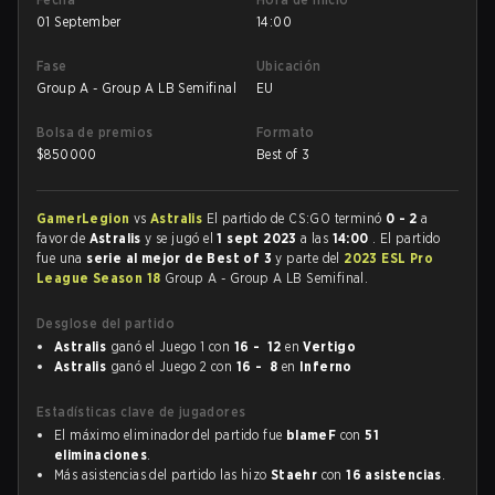
01 September
14:00
Fase
Ubicación
Group A - Group A LB Semifinal
EU
Bolsa de premios
Formato
$
850000
Best of 3
GamerLegion
vs
Astralis
El partido de CS:GO terminó
0 - 2
a
favor de
Astralis
y se jugó el
1 sept 2023
a las
14:00
. El partido
fue una
serie al mejor de Best of 3
y parte del
2023 ESL Pro
League Season 18
Group A - Group A LB Semifinal.
Desglose del partido
Astralis
ganó el Juego 1 con
16 - 12
en
Vertigo
Astralis
ganó el Juego 2 con
16 - 8
en
Inferno
Estadísticas clave de jugadores
El máximo eliminador del partido fue
blameF
con
51
eliminaciones
.
Más asistencias del partido las hizo
Staehr
con
16 asistencias
.