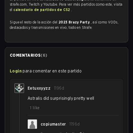
strafe.com, Twitch y Youtube. Para ver más partidos como este, visita
el
calendario de partidos de CS2
.
Sigue el resto de la acción del
2023 Brazy Party
, así como VODs,
destacados y transmisiones en vivo, todo en Strafe.
COMENTARIOS
(
6
)
Login
para comentar en este partido
Eetuxxyyzz
1196d
Astralis did surprisingly pretty well
1
like
copiumaster
1196d