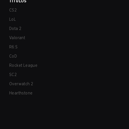
TÍTULOS
CS2
LoL
Dota 2
Valorant
R6:S
CoD
Rocket League
SC2
Overwatch 2
Hearthstone