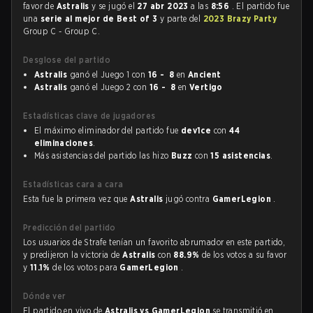
favor de
Astralis
y se jugó el
27 abr 2023
a las
8:56
. El partido fue
una
serie al mejor de Best of 3
y parte del
2023 Brazy Party
Group C - Group C.
Desglose del partido
Astralis
ganó el Juego 1 con
16 - 8
en
Ancient
Astralis
ganó el Juego 2 con
16 - 8
en
Vertigo
Estadísticas clave de jugadores
El máximo eliminador del partido fue
dev1ce
con
44
eliminaciones
.
Más asistencias del partido las hizo
Buzz
con
15 asistencias
.
Estadísticas cara a cara
Esta fue la primera vez que
Astralis
jugó contra
GamerLegion
.
Predicción del partido
Los usuarios de Strafe tenían un favorito abrumador en este partido,
y predijeron la victoria de
Astralis
con
88.9%
de los votos a su favor
y
11.1%
de los votos para
GamerLegion
.
Dónde ver
El partido en vivo de
Astralis vs GamerLegion
se transmitió en