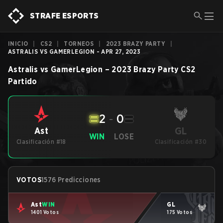
STRAFE ESPORTS
INICIO
|
CS2
|
TORNEOS
|
2023 BRAZY PARTY
|
ASTRALIS VS GAMERLEGION - APR 27, 2023
Astralis
vs
GamerLegion
–
2023 Brazy Party
CS2
Partido
2
-
0
GL
Ast
WIN
LOSE
Clasificación #18
Clasificación #30
VOTOS
1576 Predicciones
Ast
WIN
GL
1401 Votos
175 Votos