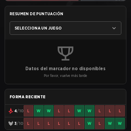
RESUMEN DE PUNTUACIÓN
SELECCIONA UN JUEGO
Datos del marcador no disponibles
Por favor, vuelve más tarde
FORMA RECIENTE
4
/10
L
W
W
L
L
W
W
L
L
L
3
/10
L
L
L
L
L
L
W
L
W
W