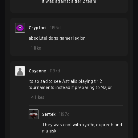
it was against a tier 2 team
Cryptori
1196d
absolutel dogs gamer legion
1
like
Cayenne
1197d
Its so sad to see Astralis playing tir 2
tournaments instead lf preparing to Major
4
likes
Sertek
1197d
They was cool with xyp9x, dupreeh and
magisk