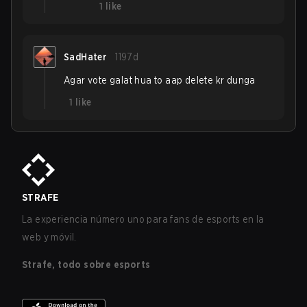
1
like
SadHater
1197d
Agar vote galat hua to aap delete kr dunga
1
like
STRAFE
La experiencia número uno para fans de esports en la
web y móvil.
Strafe, todo sobre esports