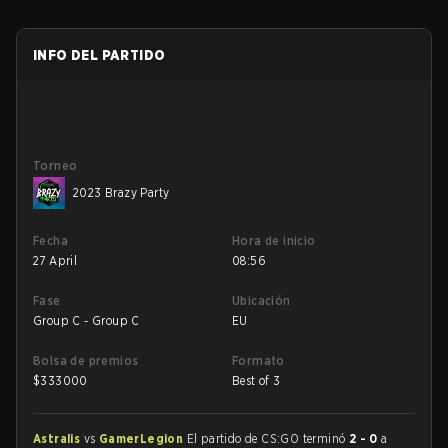
INFO DEL PARTIDO
Torneo
2023 Brazy Party
Fecha
Hora de inicio
27 April
08:56
Fase
Ubicación
Group C - Group C
EU
Bolsa de premios
Formato
$
333000
Best of 3
Astralis
vs
GamerLegion
El partido de CS:GO terminó
2 - 0
a