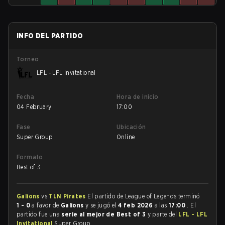
INFO DEL PARTIDO
Torneo
LFL - LFL Invitational
Fecha
Hora de inicio
04 February
17:00
Fase
Ubicación
Super Group
Online
Formato
Best of 3
Galions
vs
TLN Pirates
El partido de League of Legends terminó
1 - 0
a favor de
Galions
y se jugó el
4 feb 2026
a las
17:00
. El
partido fue una
serie al mejor de Best of 3
y parte del
LFL - LFL
Invitational
Super Group.