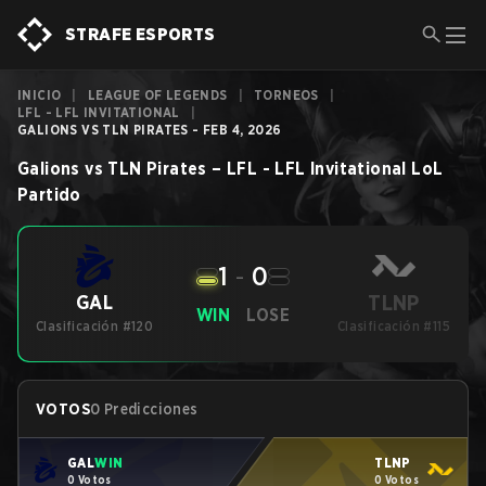
STRAFE ESPORTS
INICIO
|
LEAGUE OF LEGENDS
|
TORNEOS
|
LFL - LFL INVITATIONAL
|
GALIONS VS TLN PIRATES - FEB 4, 2026
Galions
vs
TLN Pirates
–
LFL - LFL Invitational
LoL
Partido
1
-
0
TLNP
GAL
WIN
LOSE
Clasificación #120
Clasificación #115
VOTOS
0 Predicciones
GAL
WIN
TLNP
0 Votos
0 Votos