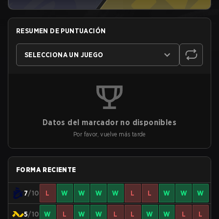
RESUMEN DE PUNTUACIÓN
SELECCIONA UN JUEGO
Datos del marcador no disponibles
Por favor, vuelve más tarde
FORMA RECIENTE
7
/10
L
W
W
W
W
L
L
W
W
W
5
/10
W
L
W
W
L
L
W
W
L
L