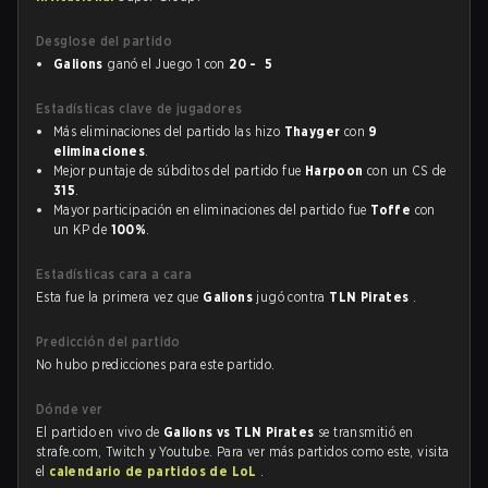
Desglose del partido
Galions
ganó el Juego 1 con
20 - 5
Estadísticas clave de jugadores
Más eliminaciones del partido las hizo
Thayger
con
9
eliminaciones
.
Mejor puntaje de súbditos del partido fue
Harpoon
con un CS de
315
.
Mayor participación en eliminaciones del partido fue
Toffe
con
un KP de
100%
.
Estadísticas cara a cara
Esta fue la primera vez que
Galions
jugó contra
TLN Pirates
.
Predicción del partido
No hubo predicciones para este partido.
Dónde ver
El partido en vivo de
Galions vs TLN Pirates
se transmitió en
strafe.com, Twitch y Youtube. Para ver más partidos como este, visita
el
calendario de partidos de LoL
.