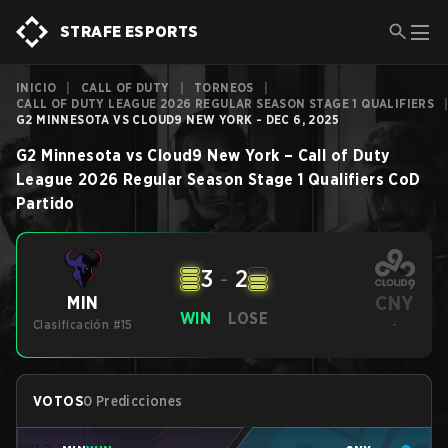
STRAFE ESPORTS
INICIO
|
CALL OF DUTY
|
TORNEOS
|
CALL OF DUTY LEAGUE 2026 REGULAR SEASON STAGE 1 QUALIFIERS
G2 MINNESOTA VS CLOUD9 NEW YORK - DEC 6, 2025
G2 Minnesota
vs
Cloud9 New York
–
Call of Duty
League 2026 Regular Season Stage 1 Qualifiers
CoD
Partido
3
-
2
CNY
MIN
WIN
LOSE
Clasificación #15
-
VOTOS
0 Predicciones