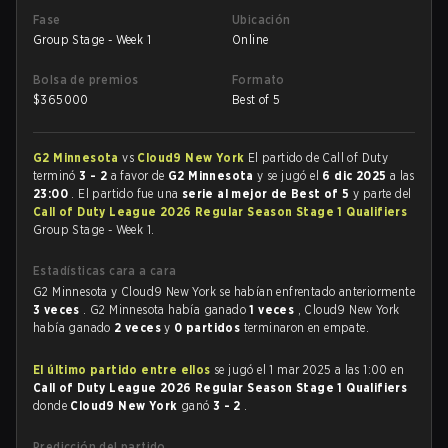
Fase
Ubicación
Group Stage - Week 1
Online
Bolsa de premios
Formato
$
365000
Best of 5
G2 Minnesota
vs
Cloud9 New York
El partido de Call of Duty
terminó
3 - 2
a favor de
G2 Minnesota
y se jugó el
6 dic 2025
a las
23:00
. El partido fue una
serie al mejor de Best of 5
y parte del
Call of Duty League 2026 Regular Season Stage 1 Qualifiers
Group Stage - Week 1.
Estadísticas cara a cara
G2 Minnesota y Cloud9 New York se habían enfrentado anteriormente
3 veces
. G2 Minnesota había ganado
1 veces
, Cloud9 New York
había ganado
2 veces
y
0 partidos
terminaron en empate.
El último partido entre ellos
se jugó el 1 mar 2025 a las 1:00 en
Call of Duty League 2026 Regular Season Stage 1 Qualifiers
donde
Cloud9 New York
ganó
3 - 2
.
Predicción del partido