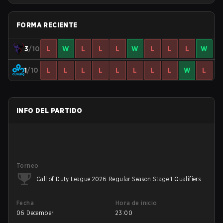
FORMA RECIENTE
3
/10
L
W
L
L
L
W
L
L
L
W
1
/10
L
L
L
L
L
L
L
L
W
L
INFO DEL PARTIDO
Torneo
Call of Duty League 2026 Regular Season Stage 1 Qualifiers
Fecha
Hora de inicio
06 December
23:00