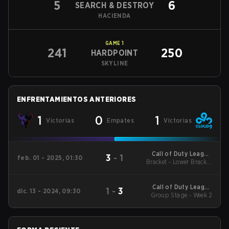
5
6
SEARCH & DESTROY
HACIENDA
GAME
1
241
250
HARDPOINT
SKYLINE
ENFRENTAMIENTOS ANTERIORES
1
0
1
Victorias
Empates
Victorias
Call of Duty League
3
-
1
feb. 01 - 2025, 01:30
2025 Regular Season
Bracket - Lower Bracket
Stage 1 Major
Round 2
Call of Duty League
1
-
3
dic. 13 - 2024, 09:30
2025 Regular Season
Group Stage - Week 2
Stage 1 Qualifiers