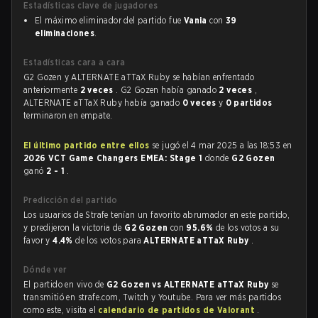
Estadísticas clave de jugadores
El máximo eliminador del partido fue
Vania
con
39
eliminaciones
.
Estadísticas cara a cara
G2 Gozen y ALTERNATE aTTaX Ruby se habían enfrentado
anteriormente
2 veces
. G2 Gozen había ganado
2 veces
,
ALTERNATE aTTaX Ruby había ganado
0 veces
y
0 partidos
terminaron en empate.
El último partido entre ellos
se jugó el 4 mar 2025 a las 18:53 en
2026 VCT Game Changers EMEA: Stage 1
donde
G2 Gozen
ganó
2 - 1
.
Predicción del partido
Los usuarios de Strafe tenían un favorito abrumador en este partido,
y predijeron la victoria de
G2 Gozen
con
95.6%
de los votos a su
favor y
4.4%
de los votos para
ALTERNATE aTTaX Ruby
.
Dónde ver
El partido en vivo de
G2 Gozen vs ALTERNATE aTTaX Ruby
se
transmitió en strafe.com, Twitch y Youtube. Para ver más partidos
como este, visita el
calendario de partidos de Valorant
.