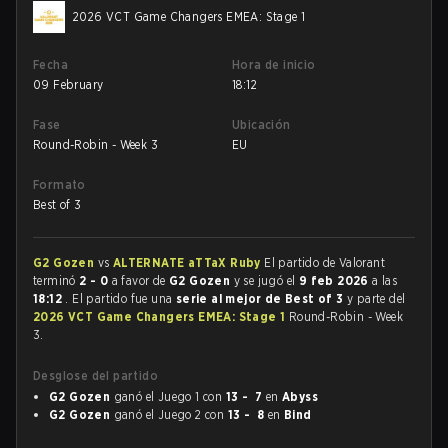
2026 VCT Game Changers EMEA: Stage 1
Fecha
Hora de inicio
09 February
18:12
Fase
Ubicación
Round-Robin - Week 3
EU
Formato
Best of 3
G2 Gozen
vs
ALTERNATE aTTaX Ruby
El partido de Valorant
terminó
2 - 0
a favor de
G2 Gozen
y se jugó el
9 feb 2026
a las
18:12
. El partido fue una
serie al mejor de Best of 3
y parte del
2026 VCT Game Changers EMEA: Stage 1
Round-Robin - Week
3.
Desglose del partido
G2 Gozen
ganó el Juego 1 con
13 - 7
en
Abyss
G2 Gozen
ganó el Juego 2 con
13 - 8
en
Bind