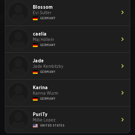
Blossom
Evi Sutter
GERMANY
caelia
Maj Höllein
GERMANY
Jade
Jade Kembitzky
GERMANY
Karina
Karina Wurm
GERMANY
PuriTy
Millie Lopez
UNITED STATES