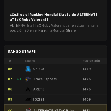
¿Cuál es el Ranking Mundial Strafe de
ALTERNATE
aTTaX Ruby
Valorant
?
ALTERNATE aTTaX Ruby Valorant tiene actualmente la
posición 90 en el Ranking Mundial Strafe.
RANGO STRAFE
#
EQUIPO
PUNTUACIÓN
86
SaD GC
1479
87
⏶
1
Trace Esports
1476
88
ARETE
1476
89
IGZIST
1469
90
ALTERNATE aTTaX Ruby
1461