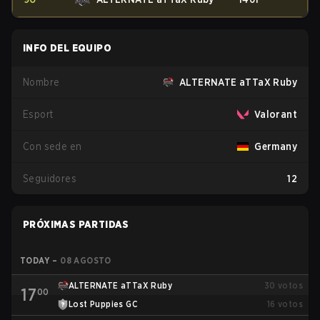
INFO DEL EQUIPO
Nombre
ALTERNATE aTTaX Ruby
Esport
Valorant
Con sede en
Germany
Seguidores
12
PRÓXIMAS PARTIDAS
TODAY
–
08 AGOSTO
ALTERNATE aTTaX Ruby
30
votos
17
00
Lost Puppies GC
16
votos