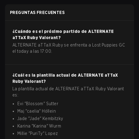
PREGUNTAS FRECUENTES
¿Cuándo es el próximo partido de
ALTERNATE
aTTaX Ruby
Valorant
?
ALTERNATE aTTaX Ruby se enfrenta a Lost Puppies GC
el today a las 17:00.
¿Cuál es la plantilla actual de
ALTERNATE aTTaX
Ruby
Valorant
?
La plantilla actual de
ALTERNATE aTTaX Ruby
Valorant
es:
Evi
"
Blossom
"
Sutter
Maj
"
caelia
"
Höllein
Jade
"
Jade
"
Kembitzky
Karina
"
Karina
"
Wurm
Millie
"
PuriTy
"
Lopez