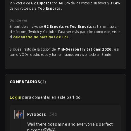
la victoria de
G2 Esports
con
68.6%
de los votos a su favor y
31.4%
de los votos para
Top Esports
.
Dónde ver
El partido en vivo de
G2 Esports vs Top Esports
se transmitió en
strafe.com, Twitch y Youtube. Para ver más partidos como este, visita
el
calendario de partidos de LoL
.
Sigue el resto de la acción del
Mid-Season Invitational 2026
, así
como VODs, destacados y transmisiones en vivo, todo en Strafe.
COMENTARIOS
(
2
)
Login
para comentar en este partido
Pyroboss
34d
Well there goes mine and everyone's perfect
pickems🫡🫠🤣