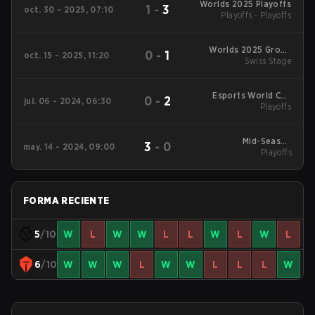
Worlds 2025 Playoffs
1
-
3
oct. 30 - 2025, 07:10
Playoffs - Playoffs
Worlds 2025 Group
0
-
1
oct. 15 - 2025, 11:20
Swiss Stage
Stage
Esports World Cup
0
-
2
jul. 06 - 2024, 06:30
2024 Playoffs
Playoffs
Mid-Season
3
-
0
may. 14 - 2024, 09:00
Invitational 2024
Playoffs
Playoffs
FORMA RECIENTE
5
/10
W
L
W
W
L
L
W
L
W
L
6
/10
W
W
W
L
W
W
L
L
L
W