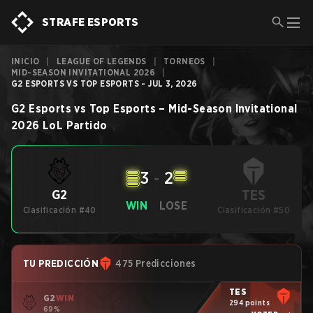
STRAFE ESPORTS
INICIO
|
LEAGUE OF LEGENDS
|
TORNEOS
|
MID-SEASON INVITATIONAL 2026
|
G2 ESPORTS VS TOP ESPORTS - JUL 3, 2026
G2 Esports
vs
Top Esports
–
Mid-Season Invitational
2026
LoL
Partido
3
-
2
TES
G2
WIN
LOSE
Clasificación #40
Clasificación #50
TU PREDICCIÓN
475 Predicciones
TES
G2
WIN
294 points
69%