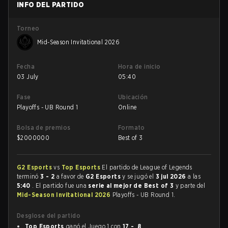
INFO DEL PARTIDO
Torneo
Mid-Season Invitational 2026
Fecha
Hora de inicio
03 July
05:40
Fase
Ubicación
Playoffs - UB Round 1
Online
Bolsa de premios
Formato
$
2000000
Best of 3
G2 Esports
vs
Top Esports
El partido de League of Legends
terminó
3 - 2
a favor de
G2 Esports
y se jugó el
3 jul 2026
a las
5:40
. El partido fue una
serie al mejor de Best of 3
y parte del
Mid-Season Invitational 2026
Playoffs - UB Round 1.
Desglose del partido
Top Esports
ganó el Juego 1 con
17 - 8