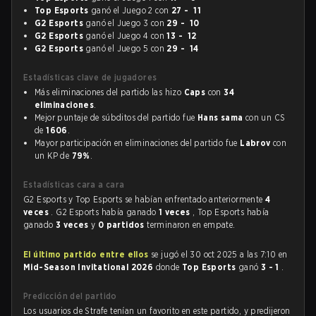
Top Esports
ganó el Juego 2 con
27 - 11
G2 Esports
ganó el Juego 3 con
29 - 10
G2 Esports
ganó el Juego 4 con
13 - 12
G2 Esports
ganó el Juego 5 con
29 - 14
Estadísticas clave de jugadores
Más eliminaciones del partido las hizo
Caps
con
34
eliminaciones
.
Mejor puntaje de súbditos del partido fue
Hans sama
con un CS
de
1606
.
Mayor participación en eliminaciones del partido fue
Labrov
con
un KP de
79%
.
Estadísticas cara a cara
G2 Esports y Top Esports se habían enfrentado anteriormente
4
veces
. G2 Esports había ganado
1 veces
, Top Esports había
ganado
3 veces
y
0 partidos
terminaron en empate.
El último partido entre ellos
se jugó el 30 oct 2025 a las 7:10 en
Mid-Season Invitational 2026
donde
Top Esports
ganó
3 - 1
.
Predicción del partido
Los usuarios de Strafe tenían un favorito en este partido, y predijeron