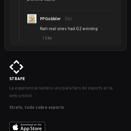
PPGobbler
34d
Nah real ones had G2 winning
1
like
STRAFE
La experiencia número uno para fans de esports en la
web y móvil.
Strafe, todo sobre esports