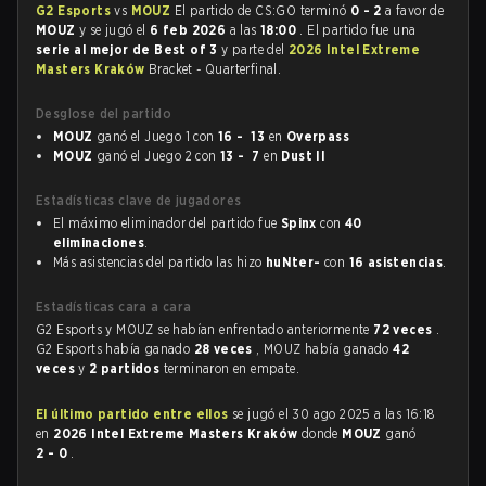
G2 Esports
vs
MOUZ
El partido de CS:GO terminó
0 - 2
a favor de
MOUZ
y se jugó el
6 feb 2026
a las
18:00
. El partido fue una
serie al mejor de Best of 3
y parte del
2026 Intel Extreme
Masters Kraków
Bracket - Quarterfinal.
Desglose del partido
MOUZ
ganó el Juego 1 con
16 - 13
en
Overpass
MOUZ
ganó el Juego 2 con
13 - 7
en
Dust II
Estadísticas clave de jugadores
El máximo eliminador del partido fue
Spinx
con
40
eliminaciones
.
Más asistencias del partido las hizo
huNter-
con
16 asistencias
.
Estadísticas cara a cara
G2 Esports y MOUZ se habían enfrentado anteriormente
72 veces
.
G2 Esports había ganado
28 veces
, MOUZ había ganado
42
veces
y
2 partidos
terminaron en empate.
El último partido entre ellos
se jugó el 30 ago 2025 a las 16:18
en
2026 Intel Extreme Masters Kraków
donde
MOUZ
ganó
2 - 0
.