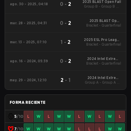
2025 BLAST Open Fall
0
-
2
ago. 30 - 2025, 04:18
Group B - Group B UB
Semifinal
2025 BLAST Open
0
-
2
mar. 28 - 2025, 04:31
Bracket - Quarterfinal
Spring Lisbon
2025 ESL Pro League
1
-
2
mar. 13 - 2025, 07:10
Bracket - Quarterfinal
Season 21
2024 Intel Extreme
0
-
2
ago. 16 - 2024, 05:39
Bracket - Quarterfinal
Masters Cologne
2024 Intel Extreme
2
-
1
may. 29 - 2024, 12:10
Group A - Group A LB
Masters Dallas
Semifinal
FORMA RECIENTE
5
/10
L
W
L
W
W
L
W
L
W
L
7
/10
W
W
W
W
W
L
L
L
W
W