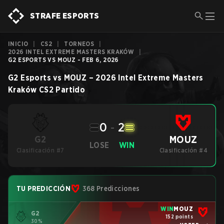
STRAFE ESPORTS
INICIO
|
CS2
|
TORNEOS
|
2026 INTEL EXTREME MASTERS KRAKÓW
|
G2 ESPORTS VS MOUZ - FEB 6, 2026
G2 Esports
vs
MOUZ
–
2026 Intel Extreme Masters
Kraków
CS2
Partido
0
-
2
MOUZ
G2
LOSE
WIN
Clasificación #7
Clasificación #4
TU PREDICCIÓN
368 Predicciones
WIN
MOUZ
G2
152 points
30%