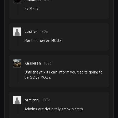
FuMan86
182d
ez Mouz
Lucifer
182d
Rent money on MOUZ
Kasseren
182d
Until they fix it I can inform you tjat its going to
be G2 vs MOUZ
ram1999
183d
Admins are definitely smokin smth