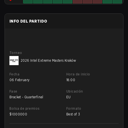
INFO DEL PARTIDO
Torneo
2026 Intel Extreme Masters Kraków
Fecha
Hora de inicio
06 February
18:00
Fase
Ubicación
Bracket - Quarterfinal
EU
Bolsa de premios
Formato
$
1000000
Best of 3