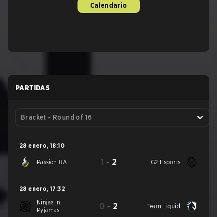
Calendario
PARTIDAS
Bracket - Round of 16
28 enero
,
18:10
1
-
2
Passion UA
G2 Esports
28 enero
,
17:32
Ninjas in
0
-
2
Team Liquid
Pyjamas