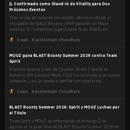
jL Confirmado como Stand-In de Vitality para Dos
Próximos Eventos
Tras un día de rumores circulando, ahora es oficial: el
exjugador de Natus Vincere y MVP ganador de Major
Justinas "jL" Lekavičius jugará para Team Vitality en
BLAST Open Porto y PGL Masters Bucharest. El riflero
4 ago.
Kaustavmani Choudhury
lituano dio la noticia él mismo en stream, bromeando:
"Finalmente no tengo que ocultar el hecho de que puedo
jugar con ZywOo, ropz, mezii, apEX, flameZ, MrBaldGuy",
MOUZ gana BLAST Bounty Summer 2026 contra Team
burlándose del head coach de Vitality Rémy "XTQZZZ"
Spirit
Quoniam en el proceso.
El primer evento S-tier de Counter-Strike 2 desde el
histórico IEM Cologne Major 2026 ha coronado a un nuevo
campeón, y es un nombre familiar con una forma
desconocida. MOUZ, recién salido de movimientos en el
2 ago.
Kaustavmani Choudhury
roster y cambios de roles, arrolló a Team Spirit en una
serie dominante 3-1 para levantar el trofeo BLAST Bounty
Summer 2026.
BLAST Bounty Summer 2026: Spirit y MOUZ Luchan por
el Título
Team Spirit y MOUZ se enfrentarán el domingo 2 de
agosto en la gran final de BLAST Bounty Summer 2026 en