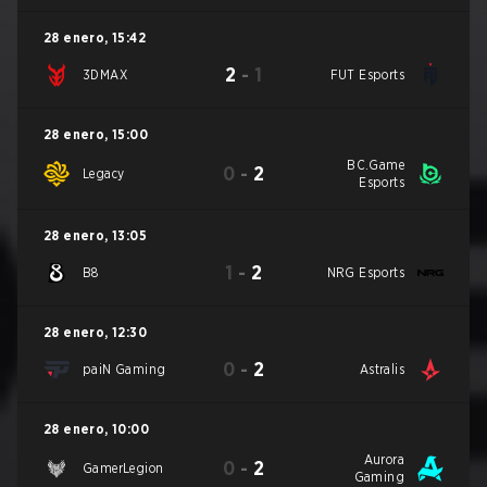
28 enero
,
15:42
2
-
1
3DMAX
FUT Esports
28 enero
,
15:00
BC.Game
0
-
2
Legacy
Esports
28 enero
,
13:05
1
-
2
B8
NRG Esports
28 enero
,
12:30
0
-
2
paiN Gaming
Astralis
28 enero
,
10:00
Aurora
0
-
2
GamerLegion
Gaming