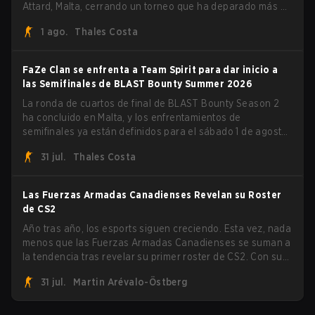
Attard, Malta, cerrando un torneo que ha deparado más de
una sorpresa a lo largo del camino.
1 ago.
Thales Costa
FaZe Clan se enfrenta a Team Spirit para dar inicio a
las Semifinales de BLAST Bounty Summer 2026
La ronda de cuartos de final de BLAST Bounty Season 2
ha concluido en Malta, y los enfrentamientos de
semifinales ya están definidos para el sábado 1 de agosto.
FaZe Clan, Team Spirit, Astralis y MOUZ son los cuatro
31 jul.
Thales Costa
sobrevivientes que aún luchan por el trofeo, mientras que
paiN Gaming se convirtió en el último equipo eliminado de
la llave.
Las Fuerzas Armadas Canadienses Revelan su Roster
de CS2
Año tras año, los esports siguen creciendo. Esta vez, nada
menos que las Fuerzas Armadas Canadienses se suman a
la tendencia tras revelar su primer roster de CS2. Con su
roster flameante revelado, Canadian Armed Forces se
31 jul.
Martin Arévalo-Östberg
unirá ahora a una competencia de CS para personal
militar destinada a expandir el alcance de los esports.