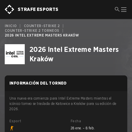
STRAFE ESPORTS
INICIO
|
COUNTER-STRIKE 2
|
COUNTER-STRIKE 2 TORNEOS
|
2026 INTEL EXTREME MASTERS KRAKÓW
2026 Intel Extreme Masters
Kraków
INFORMACIÓN DEL TORNEO
Una nueva era comienza para Intel Extreme Masters mientras el
icónico torneo se traslada de Katowice a Kraków para su edición de
2026.
Esport
Fecha
28 ene. – 8 feb.