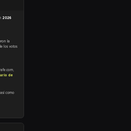
en
2026
de los votos
rafe.com,
ario de
 así como