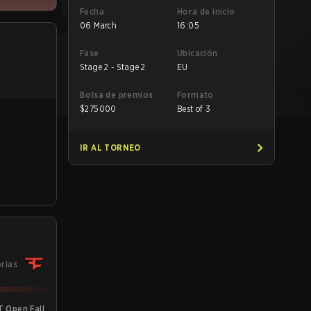
Fecha
Hora de inicio
06 March
16:05
Fase
Ubicación
Stage 2 - Stage 2
EU
Bolsa de premios
Formato
$
275000
Best of 3
IR AL TORNEO
orias
 Open Fall