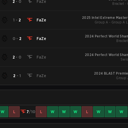
2
-
0
FaZe
Bracket - 
2025 Intel Extreme Master
1
-
2
FaZe
Group A - Group A L
2024 Perfect World Shan
0
-
2
FaZe
Bracket
2024 Perfect World Shan
2
-
0
FaZe
Swis
2024 BLAST Premier:
2
-
1
FaZe
Group 
W
L
7
/10
L
W
W
W
L
W
W
W