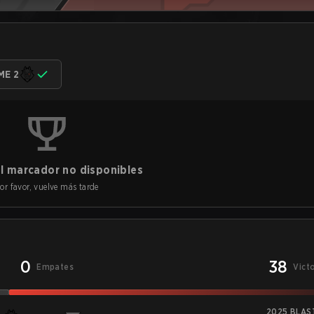
ME 2
l marcador no disponibles
or favor, vuelve más tarde
0
38
Empates
Vict
2025 BLAST