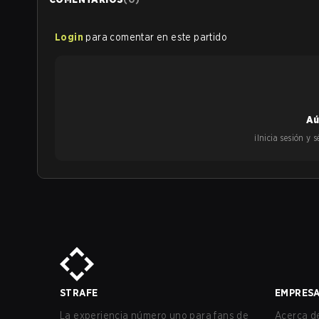
Login
para comentar en este partido
Aú
¡Inicia sesión y
STRAFE
EMPRES
La experiencia número uno para fans de
Acerca de