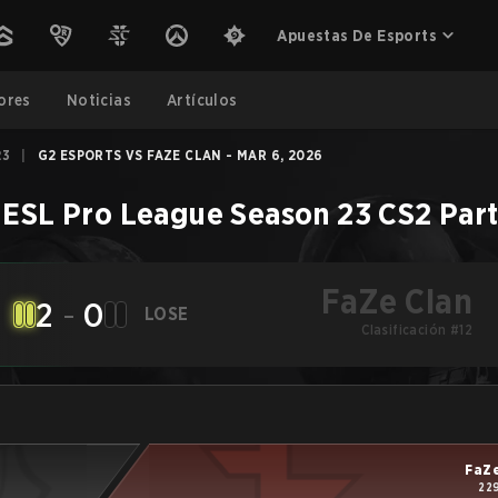
Apuestas De Esports
ores
Noticias
Artículos
23
|
G2 ESPORTS VS FAZE CLAN - MAR 6, 2026
 ESL Pro League Season 23
CS2
Par
FaZe Clan
2
-
0
LOSE
Clasificación #12
FaZe
22