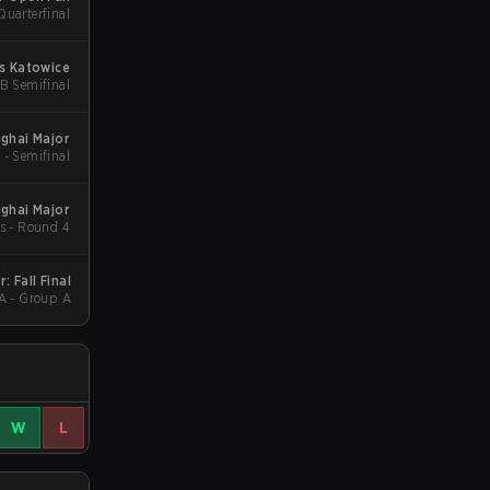
Quarterfinal
s Katowice
B Semifinal
ghai Major
 - Semifinal
ghai Major
s - Round 4
 Fall Final
A - Group A
W
L