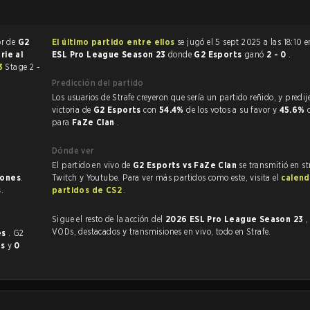
or de
G2
El último partido entre ellos
se jugó el 5 sept 2025 a las 18:10 
rie al
ESL Pro League Season 23
donde
G2 Esports
ganó
2 - 0
.
23
Stage 2 -
Predicción del partido
Los usuarios de Strafe creyeron que sería un partido reñido, y predijeron la
victoria de
G2 Esports
con
54.4%
de los votos a su favor y
45.6%
para
FaZe Clan
.
Dónde ver
El partido en vivo de
G2 Esports vs FaZe Clan
se transmitió en st
iones
.
Twitch y Youtube. Para ver más partidos como este, visita el
calend
s
.
partidos de CS2
.
Sigue el resto de la acción del
2026 ESL Pro League Season 23
,
VODs, destacados y transmisiones en vivo, todo en Strafe.
es
. G2
es
y
0