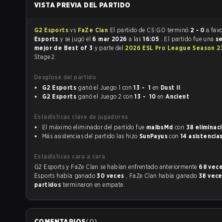
VISTA PREVIA DEL PARTIDO
G2 Esports
vs
FaZe Clan
El partido de CS:GO terminó
2 - 0
a fav
Esports
y se jugó el
6 mar 2026
a las
16:05
. El partido fue una
se
mejor de Best of 3
y parte del
2026 ESL Pro League Season 
Stage 2.
Desglose del partido
G2 Esports
ganó el Juego 1 con
13 - 1
en
Dust II
G2 Esports
ganó el Juego 2 con
13 - 10
en
Ancient
Estadísticas clave de jugadores
El máximo eliminador del partido fue
malbsMd
con
38 eliminac
Más asistencias del partido las hizo
SunPayus
con
14 asistencia
Estadísticas cara a cara
G2 Esports y FaZe Clan se habían enfrentado anteriormente
68 vec
Esports había ganado
30 veces
, FaZe Clan había ganado
38 vec
partidos
terminaron en empate.
COMENTARIOS
(
0
)