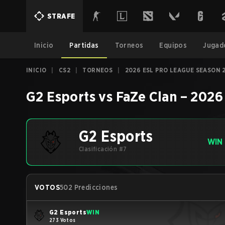
STRAFE
Inicio
Partidas
Torneos
Equipos
Jugad
INICIO
|
CS2
|
TORNEOS
|
2026 ESL PRO LEAGUE SEASON 
G2 Esports
vs
FaZe Clan
–
2026
G2 Esports
WIN
Clasificación #7
VOTOS
502 Predicciones
G2 Esports
WIN
273 Votos