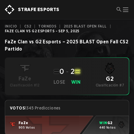
STRAFE ESPORTS
INICIO
|
CS2
|
TORNEOS
|
2025 BLAST OPEN FALL
|
FAZE CLAN VS G2 ESPORTS - SEP 5, 2025
FaZe Clan
vs
G2 Esports
–
2025 BLAST Open Fall
CS2
Partido
0
-
2
G2
FaZe
LOSE
WIN
Clasificación #12
Clasificación #7
VOTOS
1345 Predicciones
FaZe
WIN
G2
905 Votos
440 Votos