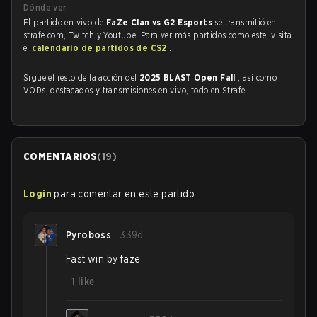
Dónde ver
El partido en vivo de
FaZe Clan vs G2 Esports
se transmitió en
strafe.com, Twitch y Youtube. Para ver más partidos como este, visita
el
calendario de partidos de CS2
.
Sigue el resto de la acción del
2025 BLAST Open Fall
, así como
VODs, destacados y transmisiones en vivo, todo en Strafe.
COMENTARIOS
(
19
)
Login
para comentar en este partido
Pyroboss
339d
Fast win by faze
1
like