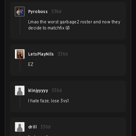
Pyroboss
336d
Lmao the worst garbage2 roster and now they
decide to matchfix 🤣
LetsPlayNils
336d
EZ
klinjyyyyy
336d
I hate faze, lose 3vs1
drill
336d