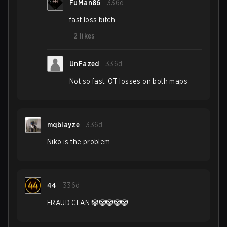
FuMan86
336d
fast loss bitch
2
likes
UnFazed
336d
Not so fast. OT losses on both maps
mqblayze
336d
Niko is the problem
44
336d
FRAUD CLAN 🤡🤡🤡🤡🤡