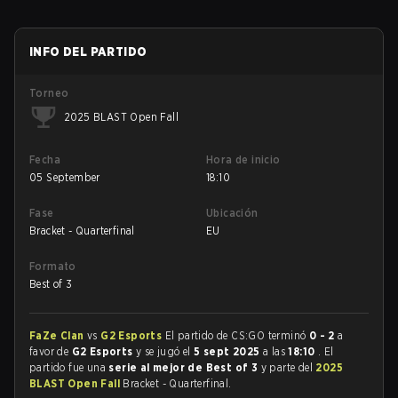
INFO DEL PARTIDO
Torneo
2025 BLAST Open Fall
Fecha
Hora de inicio
05 September
18:10
Fase
Ubicación
Bracket - Quarterfinal
EU
Formato
Best of 3
FaZe Clan
vs
G2 Esports
El partido de CS:GO terminó
0 - 2
a
favor de
G2 Esports
y se jugó el
5 sept 2025
a las
18:10
. El
partido fue una
serie al mejor de Best of 3
y parte del
2025
BLAST Open Fall
Bracket - Quarterfinal.