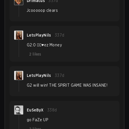
Drimacus
337d
Jcooooop clears
LetsPlayNils
337d
G2:0 ✋🏼♥️ez Money
2
likes
LetsPlayNils
337d
G2 will win! THE SPIRIT GAME WAS INSANE!
EuSeByX
338d
go FaZe UP