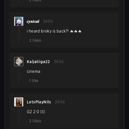
2
likes
𝒄𝒚𝒏𝒊𝒄𝒂𝒍
340d
i heard broky is back?! 🔥🔥🔥
2
likes
Kaljaliiga22
340d
cinema
1
like
LetsPlayNils
340d
G2 2:0 ✋🏼
2
likes