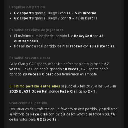
Desglose del partido
G2 Esports
ganó el Juego 1 con
13 - 5
en
Inferno
G2 Esports
ganó el Juego 2 con
19 - 15
en
Dust II
Estadísticas clave de jugadores
El máximo eliminador del partido fue
HeavyGod
con
45
eliminaciones
.
Más asistencias del partido las hizo
frozen
con
18 asistencias
.
Estadísticas cara a cara
FaZe Clan y G2 Esports se habían enfrentado anteriormente
67
veces
. FaZe Clan había ganado
38 veces
, G2 Esports había
ganado
29 veces
y
0 partidos
terminaron en empate.
El último partido entre ellos
se jugó el 3 feb 2025 a las 18:48 en
2025 BLAST Open Fall
donde
FaZe Clan
ganó
2 - 1
.
Predicción del partido
Los usuarios de Strafe tenían un favorito en este partido, y predijeron
la victoria de
FaZe Clan
con
67.3%
de los votos a su favor y
32.7%
de los votos para
G2 Esports
.