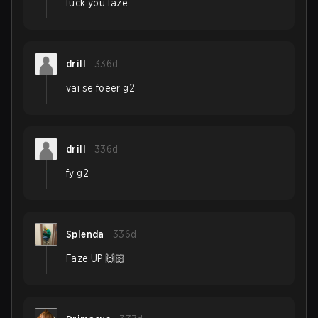
fuck you faze
drill
336d
vai se foeer g2
drill
336d
fy g2
Splenda
336d
Faze UP 🙌🏻