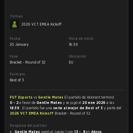
Torneo
2026 VCT EMEA Kickoff
Fecha
Hora de inicio
20 January
18:39
Fase
Ubicación
Bracket - Round of 32
EU
Formato
Best of 3
FUT Esports
vs
Gentle Mates
El partido de Valorant terminó
0 - 2
a favor de
Gentle Mates
y se jugó el
20 ene 2026
a las
18:39
. El partido fue una
serie al mejor de Best of 3
y parte del
2026 VCT EMEA Kickoff
Bracket - Round of 32.
Desglose del partido
Gentle Mates
ganó el Juego 1 con
13 - 8
en
Abyss