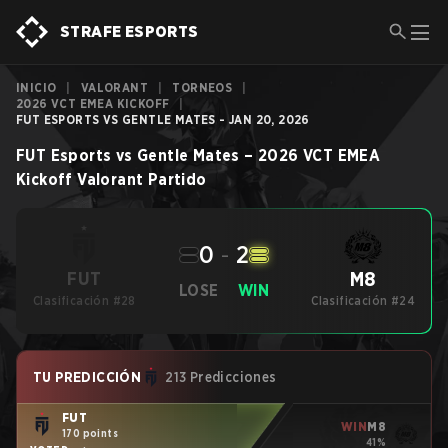
STRAFE ESPORTS
INICIO
|
VALORANT
|
TORNEOS
|
2026 VCT EMEA KICKOFF
|
FUT ESPORTS VS GENTLE MATES - JAN 20, 2026
FUT Esports
vs
Gentle Mates
–
2026 VCT EMEA
Kickoff
Valorant
Partido
0
-
2
M8
FUT
LOSE
WIN
Clasificación #28
Clasificación #24
TU PREDICCIÓN
213 Predicciones
FUT
WIN
M8
170 points
41%