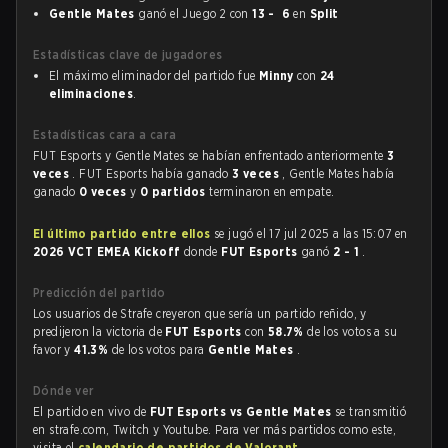
Gentle Mates
ganó el Juego 2 con
13 - 6
en
Split
Estadísticas clave de jugadores
El máximo eliminador del partido fue
Minny
con
24
eliminaciones
.
Estadísticas cara a cara
FUT Esports y Gentle Mates se habían enfrentado anteriormente
3
veces
. FUT Esports había ganado
3 veces
, Gentle Mates había
ganado
0 veces
y
0 partidos
terminaron en empate.
El último partido entre ellos
se jugó el 17 jul 2025 a las 15:07 en
2026 VCT EMEA Kickoff
donde
FUT Esports
ganó
2 - 1
.
Predicción del partido
Los usuarios de Strafe creyeron que sería un partido reñido, y
predijeron la victoria de
FUT Esports
con
58.7%
de los votos a su
favor y
41.3%
de los votos para
Gentle Mates
.
Dónde ver
El partido en vivo de
FUT Esports vs Gentle Mates
se transmitió
en strafe.com, Twitch y Youtube. Para ver más partidos como este,
visita el
calendario de partidos de Valorant
.