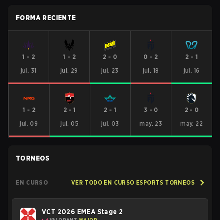
FORMA RECIENTE
1
-
2
1
-
2
2
-
0
0
-
2
2
-
1
jul. 31
jul. 29
jul. 23
jul. 18
jul. 16
1
-
2
2
-
1
2
-
1
3
-
0
2
-
0
jul. 09
jul. 05
jul. 03
may. 23
may. 22
TORNEOS
EN CURSO
VER TODO EN CURSO ESPORTS TORNEOS
VCT 2026 EMEA Stage 2