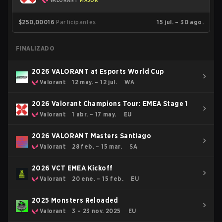
VALORANT
MAJOR
$250,000
16
Participantes
15 jul. – 30 ago.
FINALIZADO
2026 VALORANT at Esports World Cup
Valorant
12 may. – 12 jul.
WA
2026 Valorant Champions Tour: EMEA Stage 1
Valorant
1 abr. – 17 may.
EU
2026 VALORANT Masters Santiago
Valorant
28 feb. – 15 mar.
SA
2026 VCT EMEA Kickoff
Valorant
20 ene. – 15 feb.
EU
2025 Monsters Reloaded
Valorant
3 – 23 nov. 2025
EU