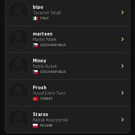
bipo
Taranvir Singh
ITALY
marteen
Martin Pátek
CZECH REPUBLIC
Minny
Patrik Hušek
CZECH REPUBLIC
Proxh
Yusuf Emre Tunc
TURKEY
Starxo
Patryk Kopczynski
POLAND