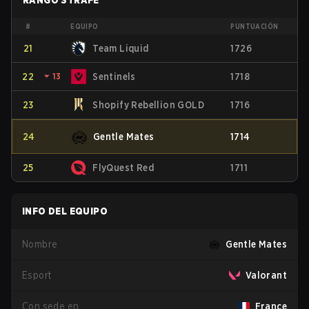
RANGO STRAFE
#
EQUIPO
PUNTUACIÓN
21
Team Liquid
1726
22
⏷
13
Sentinels
1718
23
Shopify Rebellion GOLD
1716
24
Gentle Mates
1714
25
FlyQuest Red
1711
INFO DEL EQUIPO
Nombre
Gentle Mates
Esport
Valorant
Con sede en
France