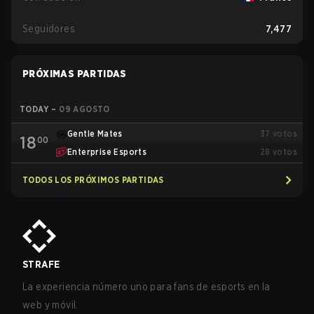
Seguidores
7,477
PRÓXIMAS PARTIDAS
TODAY
–
09 AGOSTO
Gentle Mates
37
votos
18
00
Enterprise Esports
28
votos
TODOS LOS PRÓXIMOS PARTIDAS
STRAFE
La experiencia número uno para fans de esports en la
web y móvil.