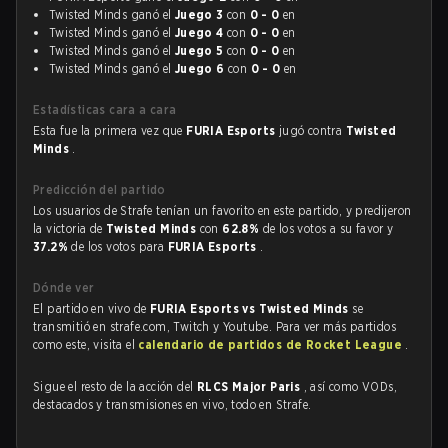
Twisted Minds ganó el
Juego 3
con
0 - 0
en
Twisted Minds ganó el
Juego 4
con
0 - 0
en
Twisted Minds ganó el
Juego 5
con
0 - 0
en
Twisted Minds ganó el
Juego 6
con
0 - 0
en
Estadísticas cara a cara
Esta fue la primera vez que
FURIA Esports
jugó contra
Twisted
Minds
.
Predicción del partido
Los usuarios de Strafe tenían un favorito en este partido, y predijeron
la victoria de
Twisted Minds
con
62.8%
de los votos a su favor y
37.2%
de los votos para
FURIA Esports
.
Dónde ver
El partido en vivo de
FURIA Esports vs Twisted Minds
se
transmitió en strafe.com, Twitch y Youtube. Para ver más partidos
como este, visita el
calendario de partidos de Rocket League
.
Sigue el resto de la acción del
RLCS Major Paris
, así como VODs,
destacados y transmisiones en vivo, todo en Strafe.