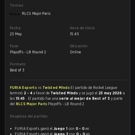
Torneo
RLCS Major Paris
Fecha
Hora de inicio
23 May
15:45
Fase
Ubicación
Playoffs - LB Round 2
Online
Formato
Best of 3
FURIA Esports
vs
Twisted Minds
El partido de Rocket League
terminó
2 - 4
a favor de
Twisted Minds
y se jugó el
23 may 2026
a
las
15:45
. El partido fue una
serie al mejor de Best of 3
y parte
del
RLCS Major Paris
Playoffs - LB Round 2.
Desglose del partido
FURIA Esports ganó el
Juego 1
con
0 - 0
en
FURIA Esports ganó el
Juego 2
con
0 - 0
en