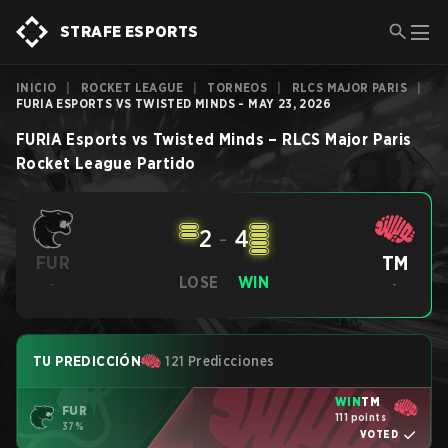
STRAFE ESPORTS
INICIO
|
ROCKET LEAGUE
|
TORNEOS
|
RLCS MAJOR PARIS
|
FURIA ESPORTS VS TWISTED MINDS - MAY 23, 2026
FURIA Esports
vs
Twisted Minds
–
RLCS Major Paris
Rocket League
Partido
2
-
4
TM
FUR
LOSE
WIN
-
-
TU PREDICCIÓN
121 Predicciones
WIN
TM
FUR
111 points
37%
VOTED