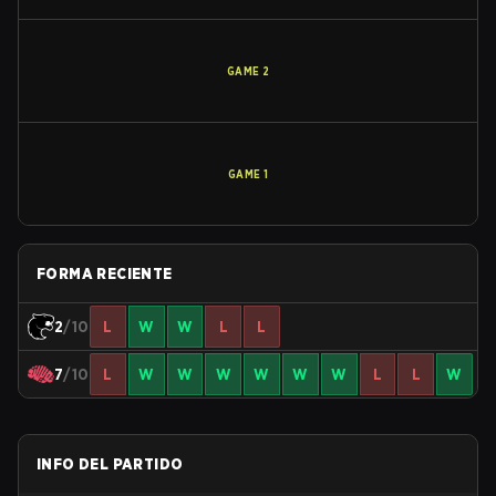
GAME
2
GAME
1
FORMA RECIENTE
2
/10
L
W
W
L
L
7
/10
L
W
W
W
W
W
W
L
L
W
INFO DEL PARTIDO