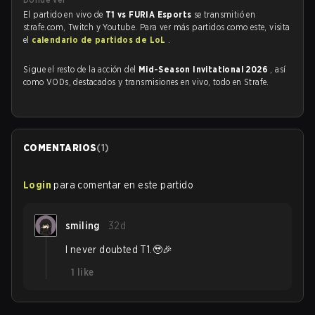
El partido en vivo de
T1 vs FURIA Esports
se transmitió en
strafe.com, Twitch y Youtube. Para ver más partidos como este, visita
el
calendario de partidos de LoL
.
Sigue el resto de la acción del
Mid-Season Invitational 2026
, así
como VODs, destacados y transmisiones en vivo, todo en Strafe.
COMENTARIOS
(
1
)
Login
para comentar en este partido
smiling
32d
I never doubted T1.🥹🎉
1
like