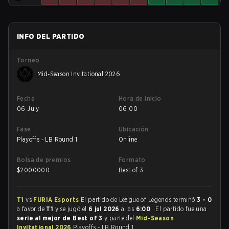
INFO DEL PARTIDO
Torneo
Mid-Season Invitational 2026
Fecha
Hora de inicio
06 July
06:00
Fase
Ubicación
Playoffs - LB Round 1
Online
Bolsa de premios
Formato
$
2000000
Best of 3
T1
vs
FURIA Esports
El partido de League of Legends terminó
3 - 0
a favor de
T1
y se jugó el
6 jul 2026
a las
6:00
. El partido fue una
serie al mejor de Best of 3
y parte del
Mid-Season
Invitational 2026
Playoffs - LB Round 1.