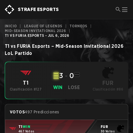
STRAFE ESPORTS
INICIO
|
LEAGUE OF LEGENDS
|
TORNEOS
|
MID-SEASON INVITATIONAL 2026
|
T1 VS FURIA ESPORTS - JUL 6, 2026
T1
vs
FURIA Esports
–
Mid-Season Invitational 2026
LoL
Partido
3
-
0
FUR
T1
WIN
LOSE
Clasificación #127
Clasificación #86
VOTOS
497 Predicciones
T1
WIN
FUR
467 Votos
30 Votos