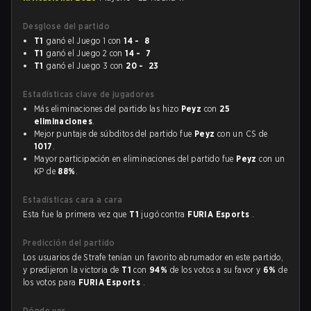
Desglose del partido
T1
ganó el Juego 1 con
14 - 8
T1
ganó el Juego 2 con
14 - 7
T1
ganó el Juego 3 con
20 - 23
Estadísticas clave de jugadores
Más eliminaciones del partido las hizo
Peyz
con
25
eliminaciones
.
Mejor puntaje de súbditos del partido fue
Peyz
con un CS de
1017
.
Mayor participación en eliminaciones del partido fue
Peyz
con un
KP de
88%
.
Estadísticas cara a cara
Esta fue la primera vez que
T1
jugó contra
FURIA Esports
.
Predicción del partido
Los usuarios de Strafe tenían un favorito abrumador en este partido,
y predijeron la victoria de
T1
con
94%
de los votos a su favor y
6%
de
los votos para
FURIA Esports
.
Dónde ver