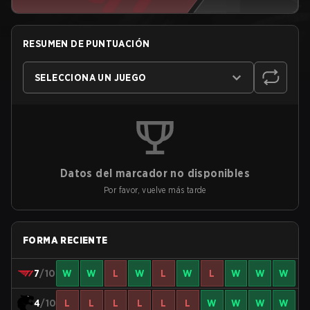
RESUMEN DE PUNTUACIÓN
SELECCIONA UN JUEGO
Datos del marcador no disponibles
Por favor, vuelve más tarde
FORMA RECIENTE
7
/10
W
W
L
W
L
W
L
W
W
W
4
/10
L
L
L
L
L
L
W
W
W
W