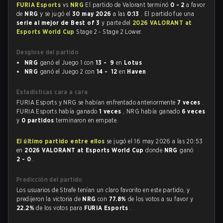
FURIA Esports
vs
NRG
El partido de Valorant terminó
0 - 2
a favor
de
NRG
y se jugó el
30 may 2026
a las
0:13
. El partido fue una
serie al mejor de Best of 3
y parte del
2026 VALORANT at
Esports World Cup
Stage 2 - Stage 2 Lower.
Desglose del partido
NRG
ganó el Juego 1 con
13 - 9
en
Lotus
NRG
ganó el Juego 2 con
14 - 12
en
Haven
Estadísticas cara a cara
FURIA Esports y NRG se habían enfrentado anteriormente
7 veces
.
FURIA Esports había ganado
1 veces
, NRG había ganado
6 veces
y
0 partidos
terminaron en empate.
El último partido entre ellos
se jugó el 16 may 2026 a las 20:53
en
2026 VALORANT at Esports World Cup
donde
NRG
ganó
2 - 0
.
Predicción del partido
Los usuarios de Strafe tenían un claro favorito en este partido, y
predijeron la victoria de
NRG
con
77.8%
de los votos a su favor y
22.2%
de los votos para
FURIA Esports
.