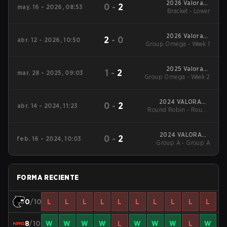
2026 Valorant
0
-
2
may. 16 - 2026, 08:53
Champions Tour:
Bracket - Lower
Americas Stage 1
2026 Valorant
2
-
0
abr. 12 - 2026, 10:50
Group Omega - Week 1
Champions Tour:
Americas Stage 1
2025 Valorant
1
-
2
mar. 28 - 2025, 09:03
Group Omega - Week 2
Champions Tour:
Americas Stage 1
2024 VALORANT
0
-
2
abr. 14 - 2024, 11:23
Round Robin - Round
Champions Tour:
Americas League -
Robin
Stage 1
2024 VALORANT
0
-
2
feb. 16 - 2024, 10:03
Group A - Group A
Champions Tour:
Americas KICK-OFF
FORMA RECIENTE
0
/10
L
L
L
L
L
L
L
L
L
L
8
/10
W
W
W
W
L
W
W
W
L
W