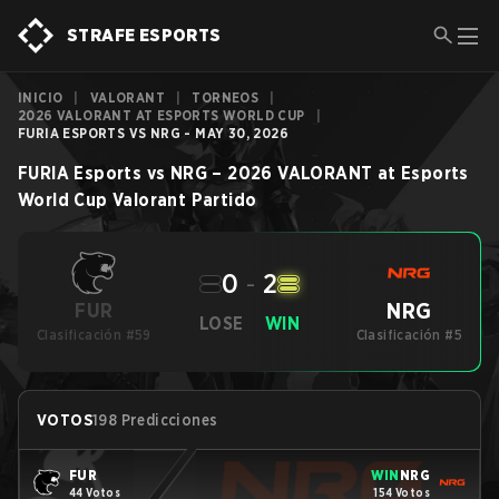
STRAFE ESPORTS
INICIO
|
VALORANT
|
TORNEOS
|
2026 VALORANT AT ESPORTS WORLD CUP
|
FURIA ESPORTS VS NRG - MAY 30, 2026
FURIA Esports
vs
NRG
–
2026 VALORANT at Esports
World Cup
Valorant
Partido
0
-
2
NRG
FUR
LOSE
WIN
Clasificación #59
Clasificación #5
VOTOS
198 Predicciones
FUR
WIN
NRG
44 Votos
154 Votos