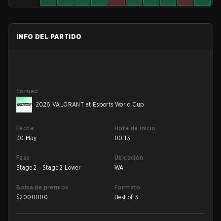
INFO DEL PARTIDO
Torneo
2026 VALORANT at Esports World Cup
Fecha
Hora de inicio
30 May
00:13
Fase
Ubicación
Stage 2 - Stage 2 Lower
WA
Bolsa de premios
Formato
$
2000000
Best of 3