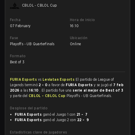
CBLOL - CBLOL Cup
Fecha
Hora de inicio
07 February
16:10
Fase
Ubicación
Playoffs - UB Quarterfinals
Online
Formato
Best of 3
FURIA Esports
vs
Leviatan Esports
El partido de League of
Legends terminó
2 - 0
a favor de
FURIA Esports
y se jugó el
7 feb
2026
a las
16:10
. El partido fue una
serie al mejor de Best of 3
y parte del
CBLOL - CBLOL Cup
Playoffs - UB Quarterfinals.
Desglose del partido
FURIA Esports
ganó el Juego 1 con
21 - 7
FURIA Esports
ganó el Juego 2 con
22 - 9
Estadísticas clave de jugadores