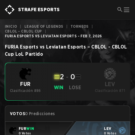
STRAFE ESPORTS
INICIO
|
LEAGUE OF LEGENDS
|
TORNEOS
|
CBLOL - CBLOL CUP
|
FURIA ESPORTS VS LEVIATAN ESPORTS - FEB 7, 2026
FURIA Esports
vs
Leviatan Esports
–
CBLOL - CBLOL
Cup
LoL
Partido
2
-
0
LEV
FUR
WIN
LOSE
Clasificación #86
Clasificación #71
VOTOS
0 Predicciones
FUR
WIN
LEV
0 Votos
0 Votos