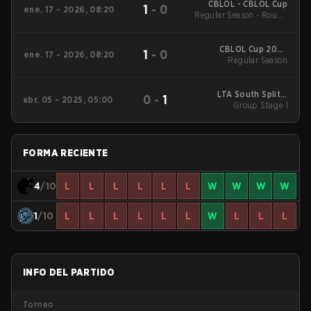
CBLOL - CBLOL Cup
1
-
0
ene. 17 - 2026, 08:20
Regular Season - Round
1
CBLOL Cup 2026
1
-
0
ene. 17 - 2026, 08:20
Regular Season
Regular Season
LTA South Split 2
0
-
1
abr. 05 - 2025, 05:00
2025 Group Stage 1
Group Stage 1
FORMA RECIENTE
4
/10
L
L
L
L
L
L
W
W
W
W
1
/10
L
L
L
L
L
L
W
L
L
L
INFO DEL PARTIDO
Torneo