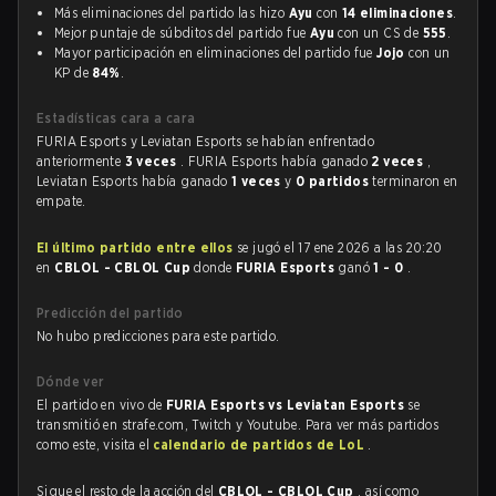
Más eliminaciones del partido las hizo
Ayu
con
14 eliminaciones
.
Mejor puntaje de súbditos del partido fue
Ayu
con un CS de
555
.
Mayor participación en eliminaciones del partido fue
Jojo
con un
KP de
84%
.
Estadísticas cara a cara
FURIA Esports y Leviatan Esports se habían enfrentado
anteriormente
3 veces
. FURIA Esports había ganado
2 veces
,
Leviatan Esports había ganado
1 veces
y
0 partidos
terminaron en
empate.
El último partido entre ellos
se jugó el 17 ene 2026 a las 20:20
en
CBLOL - CBLOL Cup
donde
FURIA Esports
ganó
1 - 0
.
Predicción del partido
No hubo predicciones para este partido.
Dónde ver
El partido en vivo de
FURIA Esports vs Leviatan Esports
se
transmitió en strafe.com, Twitch y Youtube. Para ver más partidos
como este, visita el
calendario de partidos de LoL
.
Sigue el resto de la acción del
CBLOL - CBLOL Cup
, así como