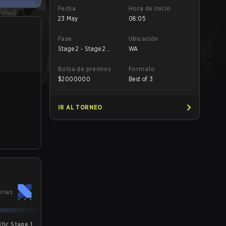
Fecha
Hora de inicio
23 May
08:05
Fase
Ubicación
Stage 2 - Stage 2
WA
Lower
Bolsa de premios
Formato
$
2000000
Best of 3
IR AL TORNEO
orias
fic Stage 1