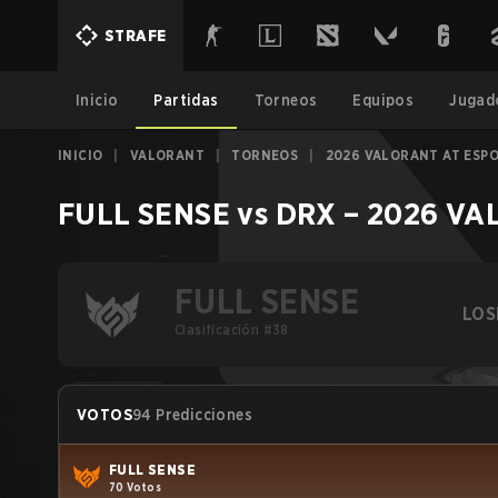
STRAFE
Inicio
Partidas
Torneos
Equipos
Jugad
INICIO
|
VALORANT
|
TORNEOS
|
2026 VALORANT AT ESP
FULL SENSE
vs
DRX
–
2026 VAL
FULL SENSE
LOS
Clasificación #38
VOTOS
94 Predicciones
FULL SENSE
70 Votos