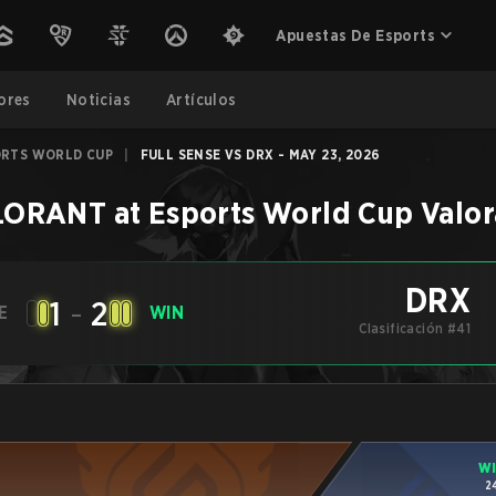
Apuestas De Esports
ores
Noticias
Artículos
ORTS WORLD CUP
|
FULL SENSE VS DRX - MAY 23, 2026
ORANT at Esports World Cup
Valor
DRX
1
-
2
E
WIN
Clasificación #41
W
2