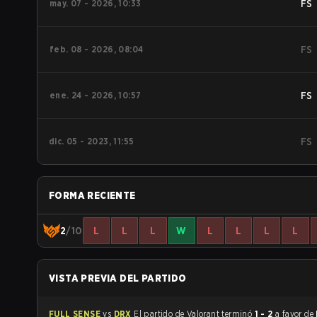
may. 07 - 2026, 10:33
FS
feb. 08 - 2026, 08:04
FS
ene. 24 - 2026, 10:57
FS
dic. 05 - 2023, 11:55
FS
FORMA RECIENTE
2
/10
L
L
L
W
L
L
L
L
VISTA PREVIA DEL PARTIDO
FULL SENSE
vs
DRX
El partido de Valorant terminó
1 - 2
a favor de