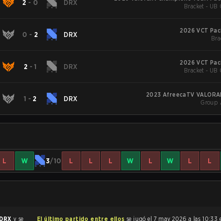
2
-
0
DRX
Bracket - UB 
2026 VCT Paci
0
-
2
DRX
Bra
2026 VCT Paci
2
-
1
DRX
Bracket - UB 
2023 AfreecaTV VALORA
1
-
2
DRX
Group 
L
W
3
/10
L
L
L
W
L
W
L
L
DRX
y se
El último partido entre ellos
se jugó el 7 may 2026 a las 10:33