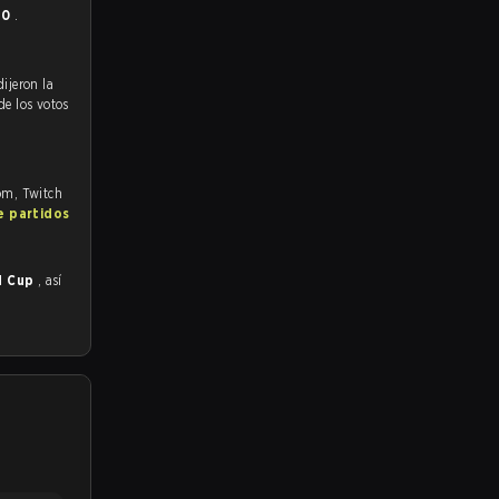
- 0
.
de los votos
com, Twitch
e partidos
d Cup
, así