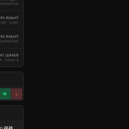
Quarterfinal
fic Kickoff
cket - Lower
fic Kickoff
Quarterfinal
NT LEAGUE
A - Group A
W
L
 en
2026