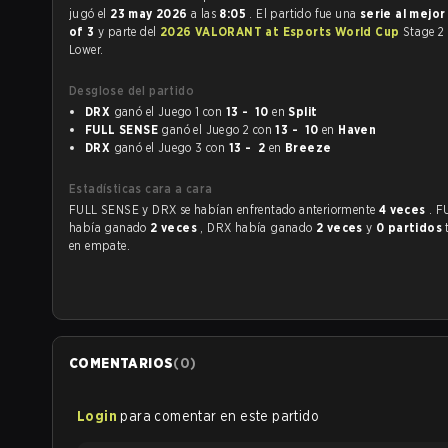
jugó el
23 may 2026
a las
8:05
. El partido fue una
serie al mejo
of 3
y parte del
2026 VALORANT at Esports World Cup
Stage 2 
Lower.
Desglose del partido
DRX
ganó el Juego 1 con
13 - 10
en
Split
FULL SENSE
ganó el Juego 2 con
13 - 10
en
Haven
DRX
ganó el Juego 3 con
13 - 2
en
Breeze
Estadísticas cara a cara
FULL SENSE y DRX se habían enfrentado anteriormente
4 veces
. 
había ganado
2 veces
, DRX había ganado
2 veces
y
0 partidos
en empate.
COMENTARIOS
(
0
)
Login
para comentar en este partido