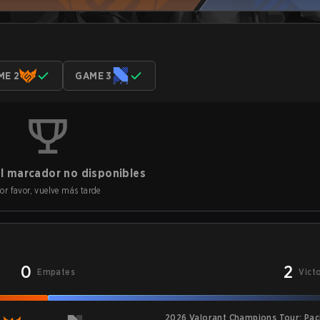
ME 2
GAME 3
l marcador no disponibles
or favor, vuelve más tarde
0
2
Empates
Vict
2026 Valorant Champions Tour: Paci