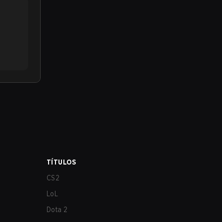
TÍTULOS
CS2
LoL
Dota 2