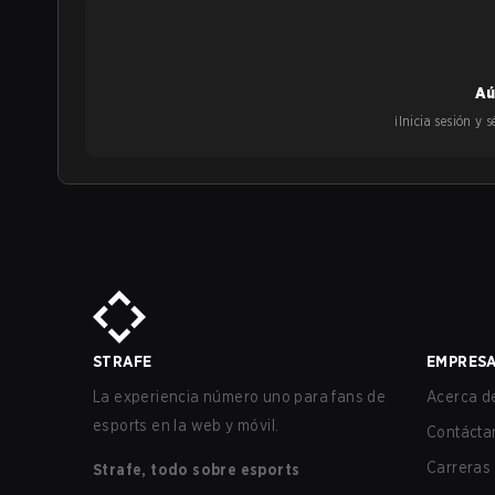
Aú
¡Inicia sesión y
STRAFE
EMPRES
La experiencia número uno para fans de
Acerca de
esports en la web y móvil.
Contácta
Carreras
Strafe, todo sobre esports