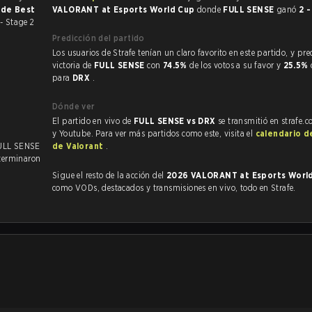
r de Best
VALORANT at Esports World Cup
donde
FULL SENSE
ganó
2 
- Stage 2
Predicción del partido
Los usuarios de Strafe tenían un claro favorito en este partido, y predijeron la
victoria de
FULL SENSE
con
74.5%
de los votos a su favor y
25.5%
para
DRX
.
Dónde ver
El partido en vivo de
FULL SENSE vs DRX
se transmitió en strafe.
y Youtube. Para ver más partidos como este, visita el
calendario d
FULL SENSE
de Valorant
.
terminaron
Sigue el resto de la acción del
2026 VALORANT at Esports Worl
como VODs, destacados y transmisiones en vivo, todo en Strafe.