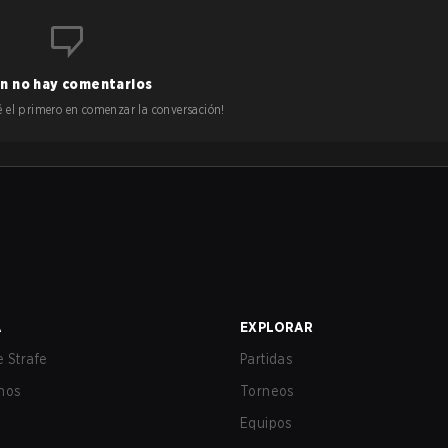
n no hay comentarios
 sé el primero en comenzar la conversación!
A
EXPLORAR
 Strafe
Partidas
nos
Torneos
Equipos