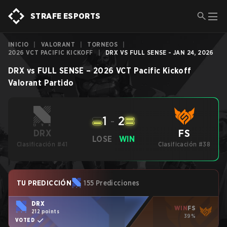
STRAFE ESPORTS
INICIO
|
VALORANT
|
TORNEOS
|
2026 VCT PACIFIC KICKOFF
|
DRX VS FULL SENSE - JAN 24, 2026
DRX
vs
FULL SENSE
–
2026 VCT Pacific Kickoff
Valorant
Partido
1
-
2
FS
DRX
LOSE
WIN
Clasificación #41
Clasificación #38
TU PREDICCIÓN
155 Predicciones
DRX
WIN
FS
212 points
39%
VOTED