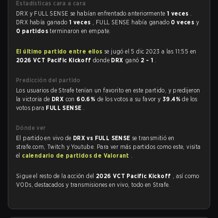
Estadísticas cara a cara
DRX y FULL SENSE se habían enfrentado anteriormente
1 veces
.
DRX había ganado
1 veces
, FULL SENSE había ganado
0 veces
y
0 partidos
terminaron en empate.
El último partido entre ellos
se jugó el 5 dic 2023 a las 11:55 en
2026 VCT Pacific Kickoff
donde
DRX
ganó
2 - 1
.
Predicción del partido
Los usuarios de Strafe tenían un favorito en este partido, y predijeron
la victoria de
DRX
con
60.6%
de los votos a su favor y
39.4%
de los
votos para
FULL SENSE
.
Dónde ver
El partido en vivo de
DRX vs FULL SENSE
se transmitió en
strafe.com, Twitch y Youtube. Para ver más partidos como este, visita
el
calendario de partidos de Valorant
.
Sigue el resto de la acción del
2026 VCT Pacific Kickoff
, así como
VODs, destacados y transmisiones en vivo, todo en Strafe.