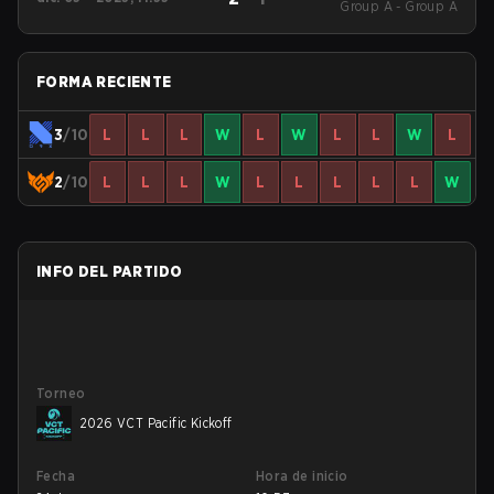
VALORANT LEAGUE
Group A - Group A
FORMA RECIENTE
3
/10
L
L
L
W
L
W
L
L
W
L
2
/10
L
L
L
W
L
L
L
L
L
W
INFO DEL PARTIDO
Torneo
2026 VCT Pacific Kickoff
Fecha
Hora de inicio