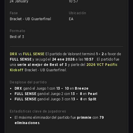
24 January
10:57
Fase
Ubicación
Bracket - UB Quarterfinal
EA
Formato
Best of 3
DRX
vs
FULL SENSE
El partido de Valorant terminó
1 - 2
a favor de
FULL SENSE
y se jugó el
24 ene 2026
a las
10:57
. El partido fue
una
serie al mejor de Best of 3
y parte del
2026 VCT Pacific
Kickoff
Bracket - UB Quarterfinal.
Desglose del partido
DRX
ganó el Juego 1 con
13 - 10
en
Breeze
FULL SENSE
ganó el Juego 2 con
13 - 8
en
Pearl
FULL SENSE
ganó el Juego 3 con
13 - 8
en
Split
Estadísticas clave de jugadores
El máximo eliminador del partido fue
primmie
con
79
eliminaciones
.