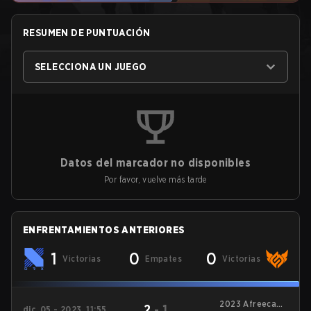
RESUMEN DE PUNTUACIÓN
SELECCIONA UN JUEGO
Datos del marcador no disponibles
Por favor, vuelve más tarde
ENFRENTAMIENTOS ANTERIORES
1
0
0
Victorias
Empates
Victorias
2023 AfreecaTV
2
-
1
dic. 05 - 2023, 11:55