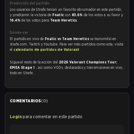
Predicción del partido
Los usuarios de Strafe tenían un favorito abrumador en este partido,
y predijeron la victoria de
Fnatic
con
83.6%
de los votos a su favor y
16.4%
de los votos para
Team Heretics
.
Dónde ver
El partido en vivo de
Fnatic vs Team Heretics
se transmitió en
strafe.com, Twitch y Youtube. Para ver más partidos como este, visita
el
calendario de partidos de Valorant
.
Sigue el resto de la acción del
2026 Valorant Champions Tour:
EMEA Stage 1
, así como VODs, destacados y transmisiones en vivo,
todo en Strafe.
COMENTARIOS
(
0
)
Login
para comentar en este partido