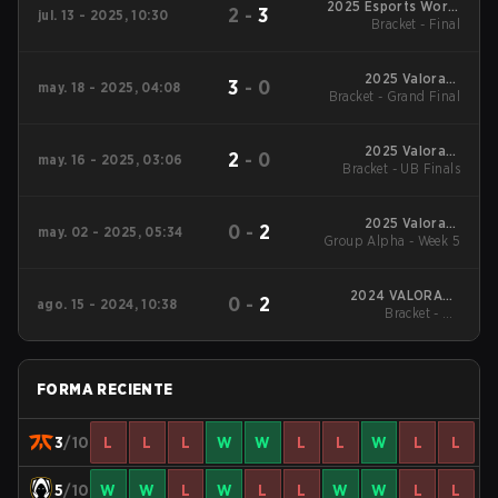
2025 Esports World
2
-
3
jul. 13 - 2025, 10:30
Bracket - Final
Cup
2025 Valorant
3
-
0
may. 18 - 2025, 04:08
Bracket - Grand Final
Champions Tour:
EMEA Stage 1
2025 Valorant
2
-
0
may. 16 - 2025, 03:06
Bracket - UB Finals
Champions Tour:
EMEA Stage 1
2025 Valorant
0
-
2
may. 02 - 2025, 05:34
Group Alpha - Week 5
Champions Tour:
EMEA Stage 1
2024 VALORANT
0
-
2
ago. 15 - 2024, 10:38
Bracket - UB
Champions
Quarterfinal
FORMA RECIENTE
3
/10
L
L
L
W
W
L
L
W
L
L
5
/10
W
W
L
W
L
L
W
W
L
L