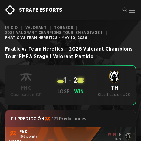
STRAFE ESPORTS
INICIO
|
VALORANT
|
TORNEOS
|
2026 VALORANT CHAMPIONS TOUR: EMEA STAGE 1
|
FNATIC VS TEAM HERETICS - MAY 10, 2026
Fnatic
vs
Team Heretics
–
2026 Valorant Champions
Tour: EMEA Stage 1
Valorant
Partido
1
-
2
TH
FNC
LOSE
WIN
Clasificación #31
Clasificación #20
TU PREDICCIÓN
171 Predicciones
FNC
WIN
TH
166 points
16%