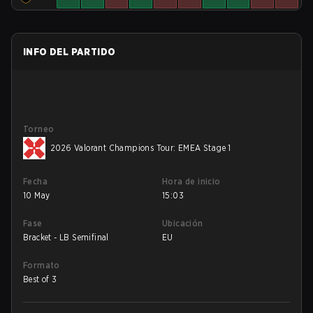
INFO DEL PARTIDO
Torneo
2026 Valorant Champions Tour: EMEA Stage 1
Fecha
Hora de inicio
10 May
15:03
Fase
Ubicación
Bracket - LB Semifinal
EU
Formato
Best of 3