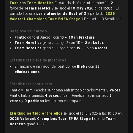
Fnatic
vs
Team Heretics
El partido de Valorant terminó
1 - 2
a
favor de
Team Heretics
y se jugó el
10 may 2026
a las
15:03
. El
partido fue una
serie al mejor de Best of 3
y parte del
2026
Valorant Champions Tour: EMEA Stage 1
Bracket - LB Semifinal.
Desglose del partido
Fnatic
ganó el Juego 1 con
13 - 10
en
Fracture
Team Heretics
ganó el Juego 2 con
13 - 2
en
Lotus
Team Heretics
ganó el Juego 3 con
15 - 13
en
Ascent
Estadísticas clave de jugadores
El máximo eliminador del partido fue
RieNs
con
55
eliminaciones
.
Estadísticas cara a cara
Fnatic y Team Heretics se habían enfrentado anteriormente
9 veces
.
Fnatic había ganado
4 veces
, Team Heretics había ganado
5
veces
y
0 partidos
terminaron en empate.
El último partido entre ellos
se jugó el 13 jul 2025 a las 10:30 en
2026 Valorant Champions Tour: EMEA Stage 1
donde
Team
Heretics
ganó
3 - 2
.