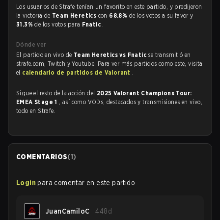
Los usuarios de Strafe tenían un favorito en este partido, y predijeron
la victoria de
Team Heretics
con
68.8%
de los votos a su favor y
31.3%
de los votos para
Fnatic
.
Dónde ver
El partido en vivo de
Team Heretics vs Fnatic
se transmitió en
strafe.com, Twitch y Youtube. Para ver más partidos como este, visita
el
calendario de partidos de Valorant
.
Sigue el resto de la acción del
2025 Valorant Champions Tour:
EMEA Stage 1
, así como VODs, destacados y transmisiones en vivo,
todo en Strafe.
COMENTARIOS
(
1
)
Login
para comentar en este partido
JuanCamiloC
448d