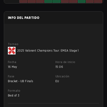
INFO DEL PARTIDO
Torneo
2025 Valorant Champions Tour: EMEA Stage 1
Fecha
Hora de inicio
16 May
15:06
Fase
Ubicación
Bracket - UB Finals
EU
Formato
Best of 3