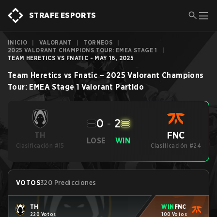
STRAFE ESPORTS
INICIO
|
VALORANT
|
TORNEOS
|
2025 VALORANT CHAMPIONS TOUR: EMEA STAGE 1
|
TEAM HERETICS VS FNATIC - MAY 16, 2025
Team Heretics
vs
Fnatic
–
2025 Valorant Champions
Tour: EMEA Stage 1
Valorant
Partido
0
-
2
FNC
TH
LOSE
WIN
Clasificación #15
Clasificación #24
VOTOS
320 Predicciones
TH
WIN
FNC
220 Votos
100 Votos