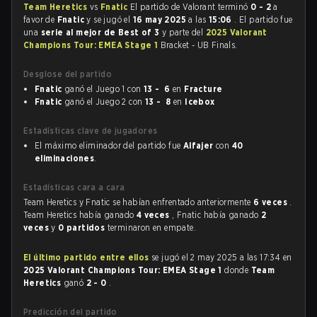
Team Heretics
vs
Fnatic
El partido de Valorant terminó
0 - 2
a
favor de
Fnatic
y se jugó el
16 may 2025
a las
15:06
. El partido fue
una
serie al mejor de Best of 3
y parte del
2025 Valorant
Champions Tour: EMEA Stage 1
Bracket - UB Finals.
Desglose del partido
Fnatic
ganó el Juego 1 con
13 - 6
en
Fracture
Fnatic
ganó el Juego 2 con
13 - 8
en
Icebox
Estadísticas clave de jugadores
El máximo eliminador del partido fue
Alfajer
con
40
eliminaciones
.
Estadísticas cara a cara
Team Heretics y Fnatic se habían enfrentado anteriormente
6 veces
.
Team Heretics había ganado
4 veces
, Fnatic había ganado
2
veces
y
0 partidos
terminaron en empate.
El último partido entre ellos
se jugó el 2 may 2025 a las 17:34 en
2025 Valorant Champions Tour: EMEA Stage 1
donde
Team
Heretics
ganó
2 - 0
.
Predicción del partido