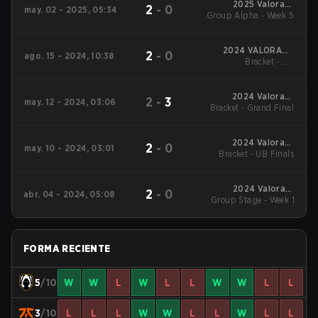
2025 Valorant
2
-
0
may. 02 - 2025, 05:34
Group Alpha - Week 5
Champions Tour:
EMEA Stage 1
2024 VALORANT
2
-
0
ago. 15 - 2024, 10:38
Bracket - UB
Champions
Quarterfinal
2024 Valorant
2
-
3
may. 12 - 2024, 03:06
Bracket - Grand Final
Champions Tour
EMEA Stage 1
2024 Valorant
2
-
0
may. 10 - 2024, 03:01
Bracket - UB Finals
Champions Tour
EMEA Stage 1
2024 Valorant
2
-
0
abr. 04 - 2024, 05:08
Champions Tour EMEA
Group Stage - Week 1
Stage 1
FORMA RECIENTE
5
/10
W
W
L
W
L
L
W
W
L
L
3
/10
L
L
L
W
W
L
L
W
L
L