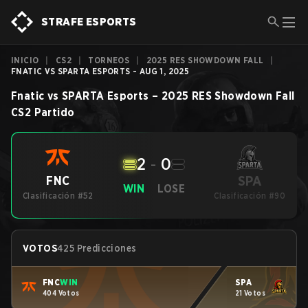
STRAFE ESPORTS
INICIO
|
CS2
|
TORNEOS
|
2025 RES SHOWDOWN FALL
|
FNATIC VS SPARTA ESPORTS - AUG 1, 2025
Fnatic
vs
SPARTA Esports
–
2025 RES Showdown Fall
CS2
Partido
2
-
0
SPA
FNC
WIN
LOSE
Clasificación #52
Clasificación #90
VOTOS
425 Predicciones
FNC
WIN
SPA
404 Votos
21 Votos