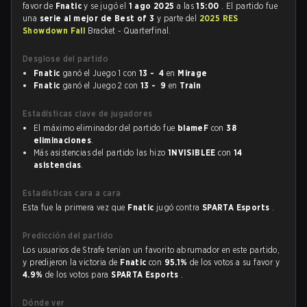
favor de
Fnatic
y se jugó el
1 ago 2025
a las
15:00
. El partido fue
una
serie al mejor de Best of 3
y parte del
2025 RES
Showdown Fall
Bracket - Quarterfinal.
Desglose del partido
Fnatic
ganó el Juego 1 con
13 - 4
en
Mirage
Fnatic
ganó el Juego 2 con
13 - 9
en
Train
Estadísticas clave de jugadores
El máximo eliminador del partido fue
blameF
con
38
eliminaciones
.
Más asistencias del partido las hizo
1NVISIBLEE
con
14
asistencias
.
Estadísticas cara a cara
Esta fue la primera vez que
Fnatic
jugó contra
SPARTA Esports
.
Predicción del partido
Los usuarios de Strafe tenían un favorito abrumador en este partido,
y predijeron la victoria de
Fnatic
con
95.1%
de los votos a su favor y
4.9%
de los votos para
SPARTA Esports
.
Dónde ver