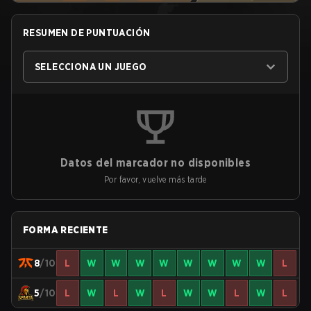
RESUMEN DE PUNTUACIÓN
SELECCIONA UN JUEGO
Datos del marcador no disponibles
Por favor, vuelve más tarde
FORMA RECIENTE
8
/10
L
W
W
W
W
W
W
W
W
L
5
/10
L
W
L
W
L
W
W
L
W
L