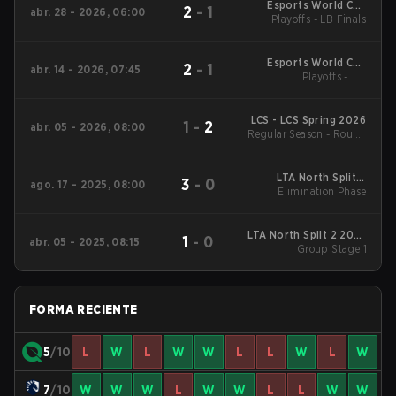
Esports World Cup
2
-
1
abr. 28 - 2026, 06:00
Playoffs - LB Finals
North America
Qualifier
Esports World Cup
2
-
1
abr. 14 - 2026, 07:45
North America
Playoffs - UB
Quarterfinals
Qualifier
LCS - LCS Spring 2026
1
-
2
abr. 05 - 2026, 08:00
Regular Season - Round
1
LTA North Split 3
3
-
0
ago. 17 - 2025, 08:00
2025 Elimination
Elimination Phase
Phase
LTA North Split 2 2025
1
-
0
abr. 05 - 2025, 08:15
Group Stage 1
Group Stage 1
FORMA RECIENTE
5
/10
L
W
L
W
W
L
L
W
L
W
7
/10
W
W
W
L
W
W
L
L
W
W