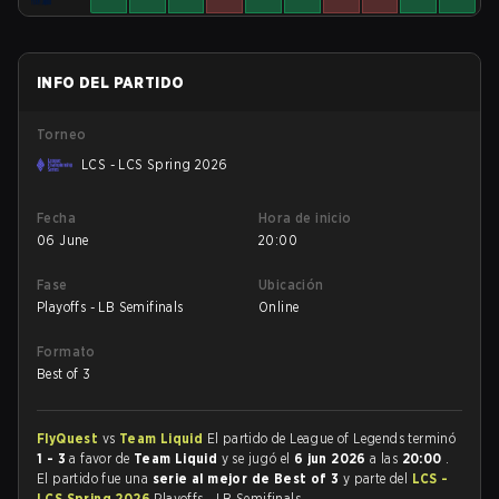
INFO DEL PARTIDO
Torneo
LCS - LCS Spring 2026
Fecha
Hora de inicio
06 June
20:00
Fase
Ubicación
Playoffs - LB Semifinals
Online
Formato
Best of 3
FlyQuest
vs
Team Liquid
El partido de League of Legends terminó
1 - 3
a favor de
Team Liquid
y se jugó el
6 jun 2026
a las
20:00
.
El partido fue una
serie al mejor de Best of 3
y parte del
LCS -
LCS Spring 2026
Playoffs - LB Semifinals.