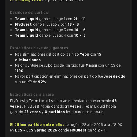
Desglose del partido
Team Liquid
ganó el Juego 1 con
21 - 11
FlyQuest
ganó el Juego 2 con
18 - 3
Team Liquid
ganó el Juego 3 con
14 - 6
Team Liquid
ganó el Juego 4 con
10 - 5
Estadísticas clave de jugadores
Más eliminaciones del partido las hizo
Yeon
con
15
eliminaciones
.
Mejor puntaje de súbditos del partido fue
Massu
con un CS de
1190
.
Mayor participación en eliminaciones del partido fue
Josedeodo
con un KP de
92%
.
Estadísticas cara a cara
FlyQuest y Team Liquid se habían enfrentado anteriormente
48
veces
. FlyQuest había ganado
21 veces
, Team Liquid había
ganado
27 veces
y
0 partidos
terminaron en empate.
El último partido entre ellos
se jugó el 28 abr 2026 a las 18:00
en
LCS - LCS Spring 2026
donde
FlyQuest
ganó
2 - 1
.