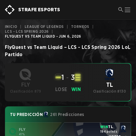
STRAFE ESPORTS
INICIO
|
LEAGUE OF LEGENDS
|
TORNEOS
|
LCS - LCS SPRING 2026
|
FLYQUEST VS TEAM LIQUID - JUN 6, 2026
FlyQuest
vs
Team Liquid
–
LCS - LCS Spring 2026
LoL
Partido
1
-
3
TL
FLY
LOSE
WIN
Clasificación #79
Clasificación #130
TU PREDICCIÓN
261 Predicciones
WIN
TL
FLY
194 points
41%