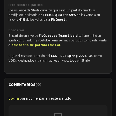
Predicción del partido
Los usuarios de Strafe creyeron que sería un partido reñido, y
predijeron la victoria de
Team Liquid
con
59%
de los votos a su
favor y
41%
de los votos para
FlyQuest
.
Dónde ver
El partido en vivo de
FlyQuest vs Team Liquid
se transmitió en
strafe.com, Twitch y Youtube. Para ver más partidos como este, visita
el
calendario de partidos de LoL
.
Sigue el resto de la acción del
LCS - LCS Spring 2026
, así como
VODs, destacados y transmisiones en vivo, todo en Strafe.
COMENTARIOS
(
0
)
Login
para comentar en este partido