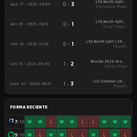
LTA North Split 3
0
-
3
ago. 17 - 2025, 08:00
2025 Elimination
Elimination Phase
Phase
LTA North Split 2
0
-
1
abr. 05 - 2025, 08:15
2025 Group Stage 1
Group Stage 1
LTA North Split 1 2025
0
-
1
feb. 10 - 2025, 12:35
Playoffs
Playoffs
Worlds 2024 Group
1
-
2
oct. 13 - 2024, 06:00
Group Stage
Stage
LCS Summer 2024
1
-
3
sept. 07 - 2024, 08:15
Playoffs
Playoffs
FORMA RECIENTE
7
/10
W
W
L
W
W
L
L
W
W
W
5
/10
W
L
W
W
L
L
W
L
W
L