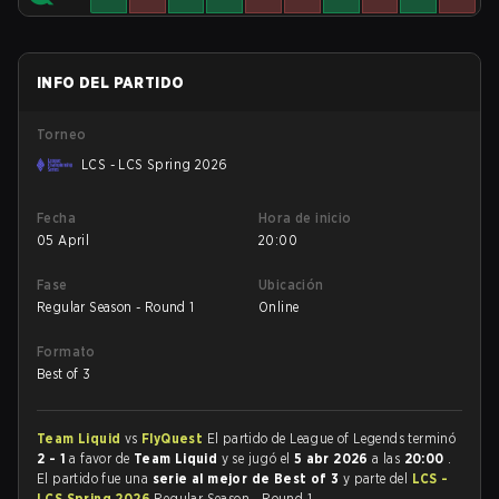
INFO DEL PARTIDO
Torneo
LCS - LCS Spring 2026
Fecha
Hora de inicio
05 April
20:00
Fase
Ubicación
Regular Season - Round 1
Online
Formato
Best of 3
Team Liquid
vs
FlyQuest
El partido de League of Legends terminó
2 - 1
a favor de
Team Liquid
y se jugó el
5 abr 2026
a las
20:00
.
El partido fue una
serie al mejor de Best of 3
y parte del
LCS -
LCS Spring 2026
Regular Season - Round 1.