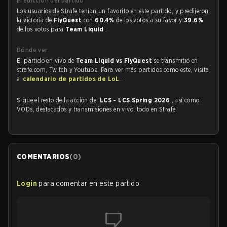
Predicción del partido
Los usuarios de Strafe tenían un favorito en este partido, y predijeron
la victoria de
FlyQuest
con
60.4%
de los votos a su favor y
39.6%
de los votos para
Team Liquid
.
Dónde ver
El partido en vivo de
Team Liquid vs FlyQuest
se transmitió en
strafe.com, Twitch y Youtube. Para ver más partidos como este, visita
el
calendario de partidos de LoL
.
Sigue el resto de la acción del
LCS - LCS Spring 2026
, así como
VODs, destacados y transmisiones en vivo, todo en Strafe.
COMENTARIOS
(
0
)
Login
para comentar en este partido