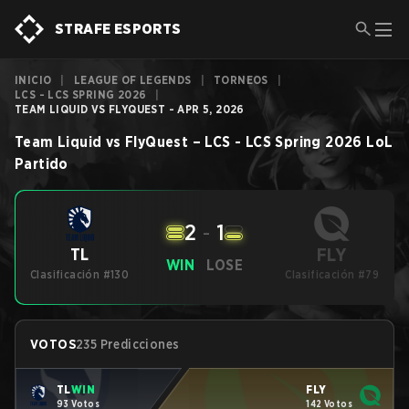
STRAFE ESPORTS
INICIO
|
LEAGUE OF LEGENDS
|
TORNEOS
|
LCS - LCS SPRING 2026
|
TEAM LIQUID VS FLYQUEST - APR 5, 2026
Team Liquid
vs
FlyQuest
–
LCS - LCS Spring 2026
LoL
Partido
2
-
1
FLY
TL
WIN
LOSE
Clasificación #130
Clasificación #79
VOTOS
235 Predicciones
TL
WIN
FLY
93 Votos
142 Votos