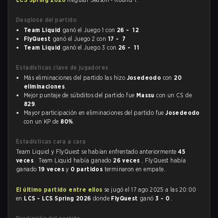
Desglose del partido
Team Liquid
ganó el Juego 1 con
26 - 12
FlyQuest
ganó el Juego 2 con
17 - 7
Team Liquid
ganó el Juego 3 con
26 - 11
Estadísticas clave de jugadores
Más eliminaciones del partido las hizo
Josedeodo
con
20
eliminaciones
.
Mejor puntaje de súbditos del partido fue
Massu
con un CS de
829
.
Mayor participación en eliminaciones del partido fue
Josedeodo
con un KP de
80%
.
Estadísticas cara a cara
Team Liquid y FlyQuest se habían enfrentado anteriormente
45
veces
. Team Liquid había ganado
26 veces
, FlyQuest había
ganado
19 veces
y
0 partidos
terminaron en empate.
El último partido entre ellos
se jugó el 17 ago 2025 a las 20:00
en
LCS - LCS Spring 2026
donde
FlyQuest
ganó
3 - 0
.