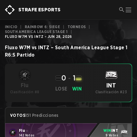
STRAFE ESPORTS
INICIO
|
RAINBOW 6: SIEGE
|
TORNEOS
|
SOUTH AMERICA LEAGUE STAGE 1
|
FLUXO W7M VS INTZ - JUN 28, 2026
Fluxo W7M
vs
INTZ
–
South America League Stage 1
R6:S
Partido
0
-
1
INT
Flu
LOSE
WIN
Clasificación #8
Clasificación #23
VOTOS
151 Predicciones
Flu
WIN
INT
142 Votos
9 Votos