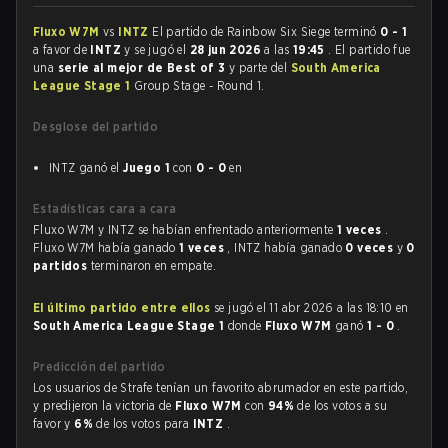
Fluxo W7M
vs
INTZ
El partido de Rainbow Six Siege terminó
0 - 1
a favor de
INTZ
y se jugó el
28 jun 2026
a las
19:45
. El partido fue
una
serie al mejor de Best of 3
y parte del
South America
League Stage 1
Group Stage - Round 1.
Desglose del partido
INTZ ganó el
Juego 1
con
0 - 0
en
Estadísticas cara a cara
Fluxo W7M y INTZ se habían enfrentado anteriormente
1 veces
.
Fluxo W7M había ganado
1 veces
, INTZ había ganado
0 veces
y
0
partidos
terminaron en empate.
El último partido entre ellos
se jugó el 11 abr 2026 a las 18:10 en
South America League Stage 1
donde
Fluxo W7M
ganó
1 - 0
.
Predicción del partido
Los usuarios de Strafe tenían un favorito abrumador en este partido,
y predijeron la victoria de
Fluxo W7M
con
94%
de los votos a su
favor y
6%
de los votos para
INTZ
.