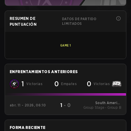
RESUMEN DE
DATOS DE PARTIDO
LIMITADOS
PUNTUACIÓN
GAME
1
ENFRENTAMIENTOS ANTERIORES
1
0
0
Victorias
Empates
Victorias
South America
1
-
0
abr. 11 - 2026, 06:10
Group Stage - Group B
League - South
America League
Kickoff
FORMA RECIENTE