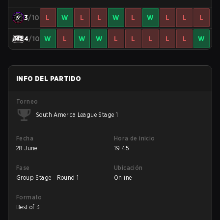
3
/10
L
W
L
L
W
L
W
L
L
L
4
/10
W
L
W
W
L
L
L
L
L
W
INFO DEL PARTIDO
Torneo
South America League Stage 1
Fecha
Hora de inicio
28 June
19:45
Fase
Ubicación
Group Stage - Round 1
Online
Formato
Best of 3