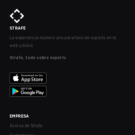
STRAFE
La experiencia número uno para fans de esports en la
web y móvil.
Strafe, todo sobre esports
EMPRESA
Acerca de Strafe