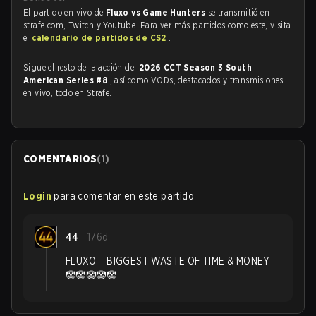
El partido en vivo de
Fluxo vs Game Hunters
se transmitió en
strafe.com, Twitch y Youtube. Para ver más partidos como este, visita
el
calendario de partidos de CS2
.
Sigue el resto de la acción del
2026 CCT Season 3 South
American Series #8
, así como VODs, destacados y transmisiones
en vivo, todo en Strafe.
COMENTARIOS
(
1
)
Login
para comentar en este partido
44
176d
FLUXO = BIGGEST WASTE OF TIME & MONEY
🤡🤡🤡🤡🤡