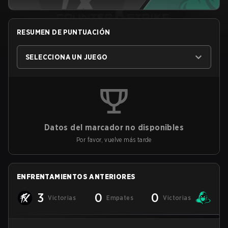
RESUMEN DE PUNTUACIÓN
SELECCIONA UN JUEGO
Datos del marcador no disponibles
Por favor, vuelve más tarde
ENFRENTAMIENTOS ANTERIORES
3
0
0
Victorias
Empates
Victorias