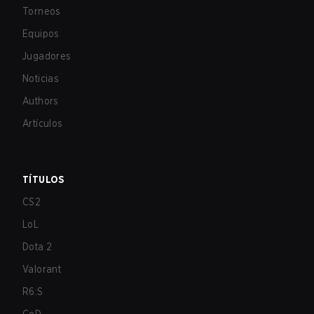
Torneos
Equipos
Jugadores
Noticias
Authors
Artículos
TÍTULOS
CS2
LoL
Dota 2
Valorant
R6:S