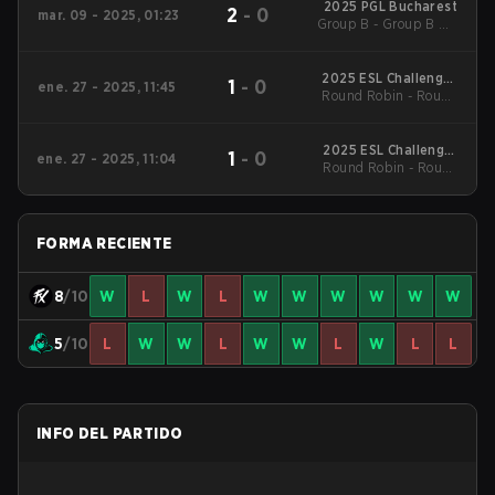
2025 PGL Bucharest
2
-
0
mar. 09 - 2025, 01:23
Group B - Group B UB
Semifinal
2025 ESL Challenger
1
-
0
ene. 27 - 2025, 11:45
Round Robin - Round
League Season 49:
South America
Robin
2025 ESL Challenger
1
-
0
ene. 27 - 2025, 11:04
Round Robin - Round
League Season 49:
South America
Robin
FORMA RECIENTE
8
/10
W
L
W
L
W
W
W
W
W
W
5
/10
L
W
W
L
W
W
L
W
L
L
INFO DEL PARTIDO