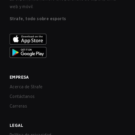
web y móvil.
Strafe, todo sobre esports
EMPRESA
Acerca de Strafe
Contáctanos
Carreras
LEGAL