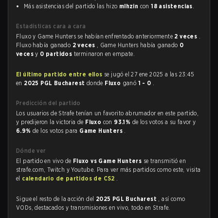
Más asistencias del partido las hizo
mlhzin
con
18 asistencias
.
Estadísticas cara a cara
Fluxo y Game Hunters se habían enfrentado anteriormente
2 veces
.
Fluxo había ganado
2 veces
, Game Hunters había ganado
0
veces
y
0 partidos
terminaron en empate.
El último partido entre ellos
se jugó el 27 ene 2025 a las 23:45
en
2025 PGL Bucharest
donde
Fluxo
ganó
1 - 0
.
Predicción del partido
Los usuarios de Strafe tenían un favorito abrumador en este partido,
y predijeron la victoria de
Fluxo
con
93.1%
de los votos a su favor y
6.9%
de los votos para
Game Hunters
.
Dónde ver
El partido en vivo de
Fluxo vs Game Hunters
se transmitió en
strafe.com, Twitch y Youtube. Para ver más partidos como este, visita
el
calendario de partidos de CS2
.
Sigue el resto de la acción del
2025 PGL Bucharest
, así como
VODs, destacados y transmisiones en vivo, todo en Strafe.