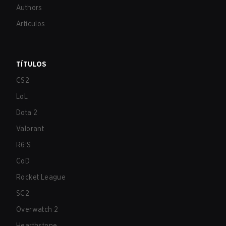
Authors
Artículos
TÍTULOS
CS2
LoL
Dota 2
Valorant
R6:S
CoD
Rocket League
SC2
Overwatch 2
Hearthstone