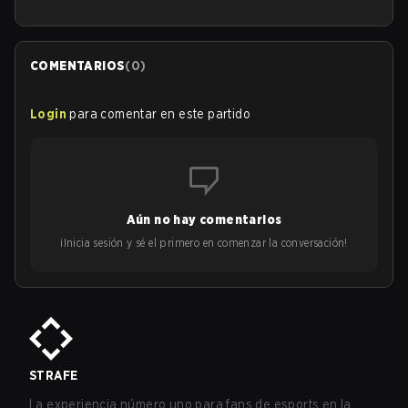
COMENTARIOS
(
0
)
Login
para comentar en este partido
Aún no hay comentarios
¡Inicia sesión y sé el primero en comenzar la conversación!
STRAFE
La experiencia número uno para fans de esports en la