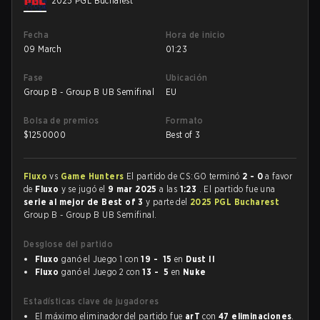
2025 PGL Bucharest
Fecha
Hora de inicio
09 March
01:23
Fase
Ubicación
Group B - Group B UB Semifinal
EU
Bolsa de premios
Formato
$
1250000
Best of 3
Fluxo
vs
Game Hunters
El partido de CS:GO terminó
2 - 0
a favor
de
Fluxo
y se jugó el
9 mar 2025
a las
1:23
. El partido fue una
serie al mejor de Best of 3
y parte del
2025 PGL Bucharest
Group B - Group B UB Semifinal.
Desglose del partido
Fluxo
ganó el Juego 1 con
19 - 15
en
Dust II
Fluxo
ganó el Juego 2 con
13 - 5
en
Nuke
Estadísticas clave de jugadores
El máximo eliminador del partido fue
arT
con
47 eliminaciones
.