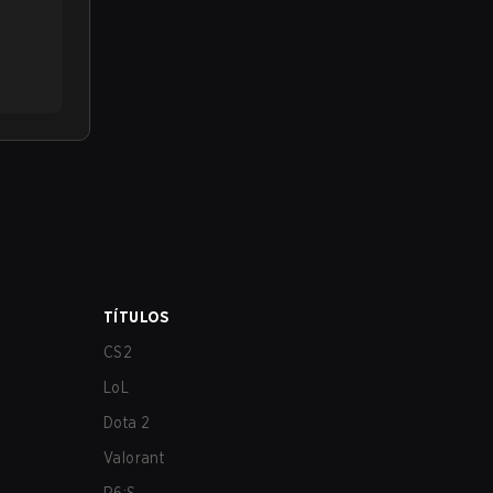
TÍTULOS
CS2
LoL
Dota 2
Valorant