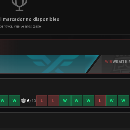
l marcador no disponibles
or favor, vuelve más tarde
WIN
WRAITH P
W
W
6
/10
L
L
W
W
W
L
W
W