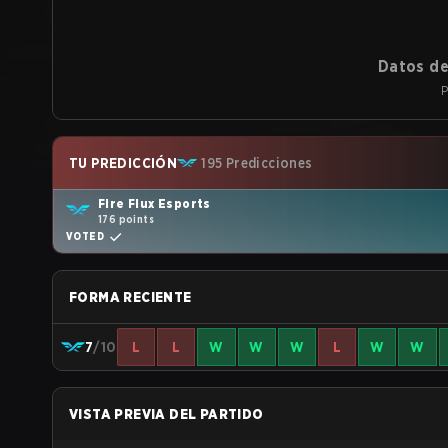
Datos de
P
TU PREDICCIÓN
195 Predicciones
Fire Flux Esports
176 points
VOTED
FORMA RECIENTE
7
/10
L
L
W
W
W
L
W
W
VISTA PREVIA DEL PARTIDO