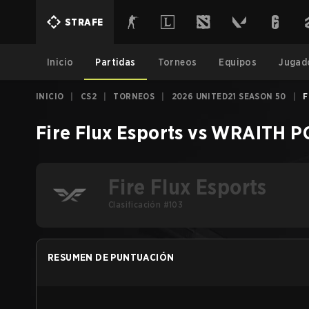
STRAFE
Inicio
Partidas
Torneos
Equipos
Jugad
INICIO
|
CS2
|
TORNEOS
|
2026 UNITED21 SEASON 50
|
F
Fire Flux Esports
vs
WRAITH PC
Fire Flux Esports
Clasificación #103
RESUMEN DE PUNTUACIÓN