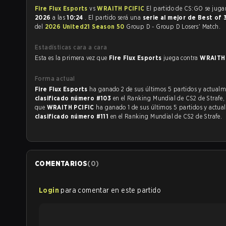
Fire Flux Esports
vs
WRAITH PCIFIC
El partido de CS:GO 
2026
a las
10:24
. El partido será una
serie al mejor de Best of 
del
2026 United21 Season 50
Group D - Group D Losers' Match.
Estadísticas cara a cara
Esta es la primera vez que
Fire Flux Esports
juega contra
WRAITH
Forma actual
Fire Flux Esports
ha ganado 2 de sus últimos 5 partidos y actualm
clasificado número #103
en el Ranking Mundial de CS2 de Strafe,
que
WRAITH PCIFIC
ha ganado 1 de sus últimos 5 partidos y actua
clasificado número #111
en el Ranking Mundial de CS2 de Strafe.
COMENTARIOS
(
0
)
Login
para comentar en este partido