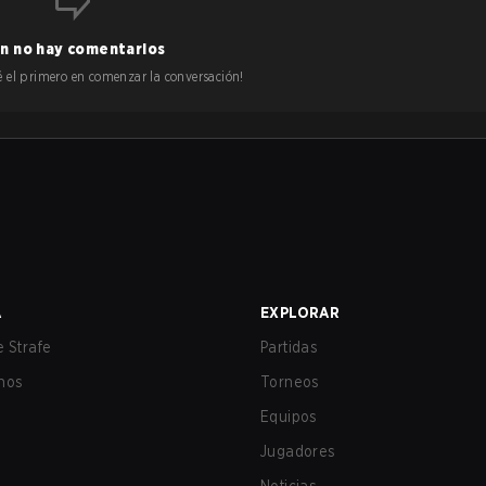
n no hay comentarios
 sé el primero en comenzar la conversación!
A
EXPLORAR
 Strafe
Partidas
nos
Torneos
Equipos
Jugadores