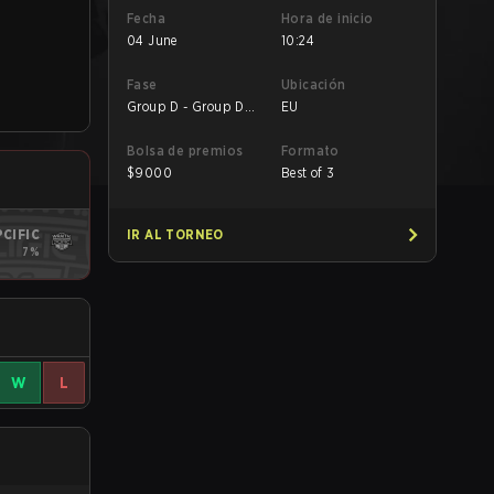
Fecha
Hora de inicio
04 June
10:24
Fase
Ubicación
Group D - Group D
EU
Losers' Match
Bolsa de premios
Formato
$
9000
Best of 3
CIFIC
IR AL TORNEO
7%
W
L