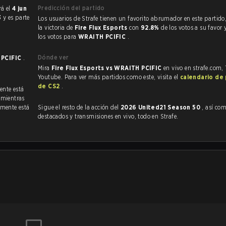
Predicción del partido
se jugará el
4 jun
3
y es parte
Los usuarios de Strafe tienen un favorito abrumador en este partido, y predicen
la victoria de
Fire Flux Esports
con
92.8%
de los votos a su favor
los votos para
WRAITH PCIFIC
.
Dónde ver
 PCIFIC
.
Mira
Fire Flux Esports vs WRAITH PCIFIC
en vivo en strafe.com,
Youtube. Para ver más partidos como este, visita el
calendario de
de CS2
.
ente está
 mientras
lmente está
Sigue el resto de la acción del
2026 United21 Season 50
, así como VO
destacados y transmisiones en vivo, todo en Strafe.