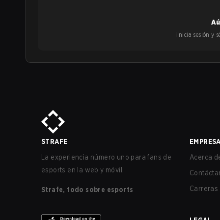
Aú
¡Inicia sesión y
STRAFE
EMPRES
La experiencia número uno para fans de
Acerca de
esports en la web y móvil.
Contácta
Carreras
Strafe, todo sobre esports