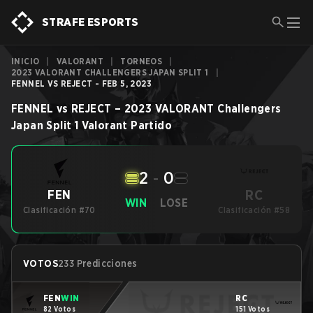
STRAFE ESPORTS
INICIO
|
VALORANT
|
TORNEOS
|
2023 VALORANT CHALLENGERS JAPAN SPLIT 1
|
FENNEL VS REJECT - FEB 5, 2023
FENNEL
vs
REJECT
–
2023 VALORANT Challengers
Japan Split 1
Valorant
Partido
2
-
0
RC
FEN
WIN
LOSE
Clasificación #70
Clasificación #58
VOTOS
233 Predicciones
FEN
WIN
RC
82 Votos
151 Votos