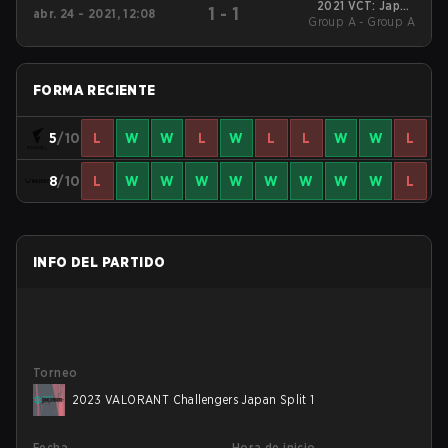
2021 VCT: Japan
1
-
1
abr. 24 - 2021, 12:08
Stage 2 Challengers 2
Group A - Group A
FORMA RECIENTE
5
/10
L
W
W
L
W
L
L
W
W
L
8
/10
L
W
W
W
W
W
W
W
W
L
INFO DEL PARTIDO
Torneo
2023 VALORANT Challengers Japan Split 1
Fecha
Hora de inicio