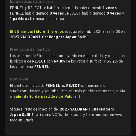
Estadísticas cara a cara
FENNEL y REJECT se habían enfrentado anteriormente
1 veces
.
FENNEL había ganado
0 veces
, REJECT había ganado
0 veces
y
1 partidos
terminaron en empate.
El último partido entre ellos
se jugó el 24 abr 2021 a las 12:08 en
2023 VALORANT Challengers Japan Split 1
Predicción del partido
Los usuarios de Strafe tenían un favorito en este partido, y predijeron
la victoria de
REJECT
con
64.8%
de los votos a su favor y
35.2%
de
los votos para
FENNEL
.
Dónde ver
El partido en vivo de
FENNEL vs REJECT
se transmitió en
strafe.com, Twitch y Youtube. Para ver más partidos como este, visita
el
calendario de partidos de Valorant
.
Sigue el resto de la acción del
2023 VALORANT Challengers
Japan Split 1
, así como VODs, destacados y transmisiones en vivo,
todo en Strafe.