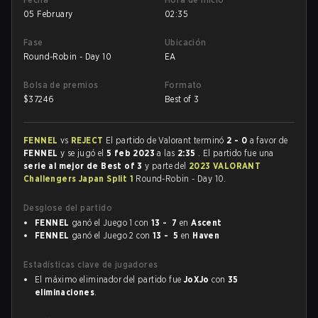
05 February
02:35
Fase
Ubicación
Round-Robin - Day 10
EA
Bolsa de premios
Formato
$
37246
Best of 3
FENNEL
vs
REJECT
El partido de Valorant terminó
2 - 0
a favor de
FENNEL
y se jugó el
5 feb 2023
a las
2:35
. El partido fue una
serie al mejor de Best of 3
y parte del
2023 VALORANT
Challengers Japan Split 1
Round-Robin - Day 10.
Desglose del partido
FENNEL
ganó el Juego 1 con
13 - 7
en
Ascent
FENNEL
ganó el Juego 2 con
13 - 5
en
Haven
Estadísticas clave de jugadores
El máximo eliminador del partido fue
JoXJo
con
35
eliminaciones
.