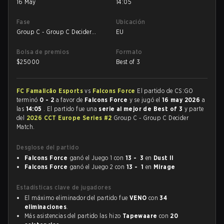
16 May
14:05
Fase
Ubicación
Group C - Group C Decider
EU
Match
Bolsa de premios
Formato
$
25000
Best of 3
FC Famalicão Esports
vs
Falcons Force
El partido de CS:GO
terminó
0 - 2
a favor de
Falcons Force
y se jugó el
16 may 2026
a
las
14:05
. El partido fue una
serie al mejor de Best of 3
y parte
del
2026 CCT Europe Series #2
Group C - Group C Decider
Match.
Desglose del partido
Falcons Force
ganó el Juego 1 con
13 - 3
en
Dust II
Falcons Force
ganó el Juego 2 con
13 - 1
en
Mirage
Estadísticas clave de jugadores
El máximo eliminador del partido fue
VENO
con
34
eliminaciones
.
Más asistencias del partido las hizo
Tapewaare
con
20