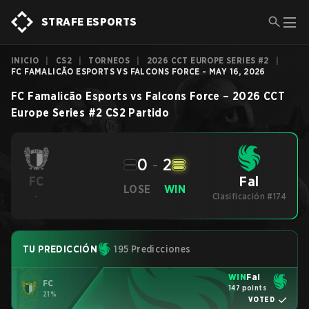
STRAFE ESPORTS
INICIO
|
CS2
|
TORNEOS
|
2026 CCT EUROPE SERIES #2
|
FC FAMALICÃO ESPORTS VS FALCONS FORCE - MAY 16, 2026
FC Famalicão Esports
vs
Falcons Force
–
2026 CCT
Europe Series #2
CS2
Partido
0
-
2
Fal
FC
LOSE
WIN
-
Clasificación #174
TU PREDICCIÓN
195 Predicciones
WIN
Fal
FC
147 points
21%
VOTED