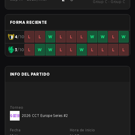
Group C - Group C
Series #2
FORMA RECIENTE
4
/10
L
L
W
L
L
L
W
W
L
W
3
/10
L
W
W
L
L
W
L
L
L
L
INFO DEL PARTIDO
Torneo
2026 CCT Europe Series #2
Fecha
Hora de inicio