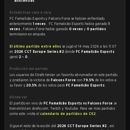
asistencias
.
Estadísticas cara a cara
FC Famalicão Esports y Falcons Force se habían enfrentado
anteriormente
1 veces
. FC Famalicão Esports había ganado
1
veces
, Falcons Force había ganado
0 veces
y
0 partidos
terminaron en empate.
El último partido entre ellos
se jugó el 14 may 2026 a las 11:07
en
2026 CCT Europe Series #2
donde
FC Famalicão Esports
ganó
2 - 0
.
Predicción del partido
Los usuarios de Strafe tenían un favorito abrumador en este partido,
y predijeron la victoria de
Falcons Force
con
79.5%
de los votos a
su favor y
20.5%
de los votos para
FC Famalicão Esports
.
Dónde ver
El partido en vivo de
FC Famalicão Esports vs Falcons Force
se
transmitió en strafe.com, Twitch y Youtube. Para ver más partidos
como este, visita el
calendario de partidos de CS2
.
Sigue el resto de la acción del
2026 CCT Europe Series #2
, así