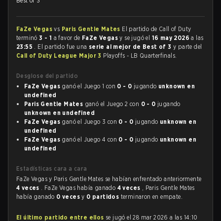
Best of 3
FaZe Vegas
vs
Paris Gentle Mates
El partido de Call of Duty
terminó
3 - 1
a favor de
FaZe Vegas
y se jugó el
16 may 2026
a las
23:55
. El partido fue una
serie al mejor de Best of 3
y parte del
Call of Duty League Major 3
Playoffs - LB Quarterfinals.
Desglose del partido
FaZe Vegas
ganó el Juego 1 con
0 - 0
jugando
unknown en
undefined
Paris Gentle Mates
ganó el Juego 2 con
0 - 0
jugando
unknown en undefined
FaZe Vegas
ganó el Juego 3 con
0 - 0
jugando
unknown en
undefined
FaZe Vegas
ganó el Juego 4 con
0 - 0
jugando
unknown en
undefined
Estadísticas cara a cara
FaZe Vegas y Paris Gentle Mates se habían enfrentado anteriormente
4 veces
. FaZe Vegas había ganado
4 veces
, Paris Gentle Mates
había ganado
0 veces
y
0 partidos
terminaron en empate.
El último partido entre ellos
se jugó el 28 mar 2026 a las 14:10