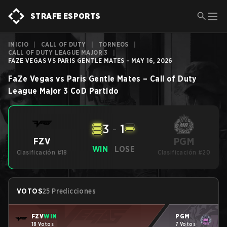
STRAFE ESPORTS
INICIO
|
CALL OF DUTY
|
TORNEOS
|
CALL OF DUTY LEAGUE MAJOR 3
|
FAZE VEGAS VS PARIS GENTLE MATES - MAY 16, 2026
FaZe Vegas
vs
Paris Gentle Mates
–
Call of Duty
League Major 3
CoD
Partido
3
-
1
PGM
FZV
WIN
LOSE
Clasificación #18
Clasificación #20
VOTOS
25 Predicciones
FZV
WIN
PGM
18 Votos
7 Votos