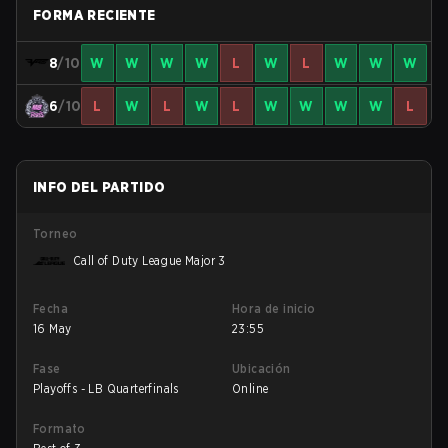
FORMA RECIENTE
8
/10
W
W
W
W
L
W
L
W
W
W
6
/10
L
W
L
W
L
W
W
W
W
L
INFO DEL PARTIDO
Torneo
Call of Duty League Major 3
Fecha
Hora de inicio
16 May
23:55
Fase
Ubicación
Playoffs - LB Quarterfinals
Online
Formato