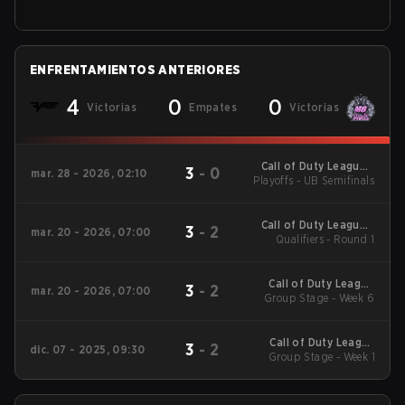
ENFRENTAMIENTOS ANTERIORES
4
0
0
Victorias
Empates
Victorias
Call of Duty League -
3
-
0
mar. 28 - 2026, 02:10
Playoffs - UB Semifinals
Call of Duty League
Major 2
Call of Duty League -
3
-
2
mar. 20 - 2026, 07:00
Call of Duty League
Qualifiers - Round 1
Stage 2 Major
Qualifiers
Call of Duty League
3
-
2
mar. 20 - 2026, 07:00
2026 Regular Season
Group Stage - Week 6
Stage 2 Qualifiers
Call of Duty League
3
-
2
dic. 07 - 2025, 09:30
2026 Regular Season
Group Stage - Week 1
Stage 1 Qualifiers