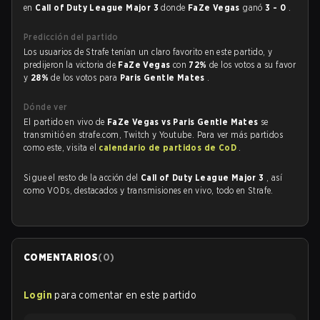
en
Call of Duty League Major 3
donde
FaZe Vegas
ganó
3 - 0
.
Predicción del partido
Los usuarios de Strafe tenían un claro favorito en este partido, y
predijeron la victoria de
FaZe Vegas
con
72%
de los votos a su favor
y
28%
de los votos para
Paris Gentle Mates
.
Dónde ver
El partido en vivo de
FaZe Vegas vs Paris Gentle Mates
se
transmitió en strafe.com, Twitch y Youtube. Para ver más partidos
como este, visita el
calendario de partidos de CoD
.
Sigue el resto de la acción del
Call of Duty League Major 3
, así
como VODs, destacados y transmisiones en vivo, todo en Strafe.
COMENTARIOS
(
0
)
Login
para comentar en este partido