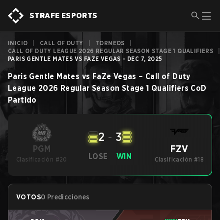
STRAFE ESPORTS
INICIO
|
CALL OF DUTY
|
TORNEOS
|
CALL OF DUTY LEAGUE 2026 REGULAR SEASON STAGE 1 QUALIFIERS
PARIS GENTLE MATES VS FAZE VEGAS - DEC 7, 2025
Paris Gentle Mates
vs
FaZe Vegas
–
Call of Duty
League 2026 Regular Season Stage 1 Qualifiers
CoD
Partido
2
-
3
FZV
PGM
LOSE
WIN
Clasificación #20
Clasificación #18
VOTOS
0 Predicciones