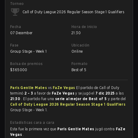
Torneo
Call of Duty League 2026 Regular Season Stage 1 Qualifiers
Fecha
Hora de inicio
07 December
21:30
Fase
Ubicación
Group Stage - Week 1
Online
Bolsa de premios
Formato
$
365000
Best of 5
Paris Gentle Mates
vs
FaZe Vegas
El partido de Call of Duty
terminó
2 - 3
a favor de
FaZe Vegas
y se jugó el
7 dic 2025
a las
21:30
. El partido fue una
serie al mejor de Best of 5
y parte del
Call of Duty League 2026 Regular Season Stage 1 Qualifiers
Group Stage - Week 1.
Estadísticas cara a cara
Esta fue la primera vez que
Paris Gentle Mates
jugó contra
FaZe
Vegas
.