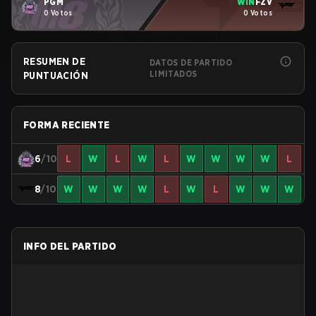
PGM
WIN
FZV
0 Votos
0 Votos
RESUMEN DE
DATOS DE PARTIDO
LIMITADOS
PUNTUACIÓN
FORMA RECIENTE
6
/10
L
W
L
W
L
W
W
W
W
L
8
/10
W
W
W
W
L
W
L
W
W
W
INFO DEL PARTIDO