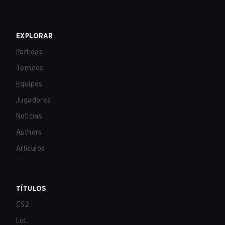
EXPLORAR
Partidas
Torneos
Equipos
Jugadores
Noticias
Authors
Artículos
TÍTULOS
CS2
LoL