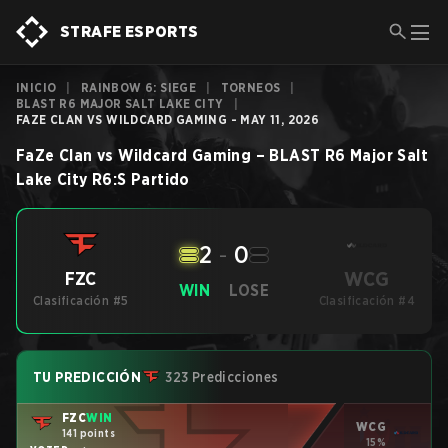
STRAFE ESPORTS
INICIO
|
RAINBOW 6: SIEGE
|
TORNEOS
|
BLAST R6 MAJOR SALT LAKE CITY
|
FAZE CLAN VS WILDCARD GAMING - MAY 11, 2026
FaZe Clan
vs
Wildcard Gaming
–
BLAST R6 Major Salt
Lake City
R6:S
Partido
2
-
0
WCG
FZC
WIN
LOSE
Clasificación #5
Clasificación #4
TU PREDICCIÓN
323 Predicciones
FZC
WIN
WCG
141 points
15%