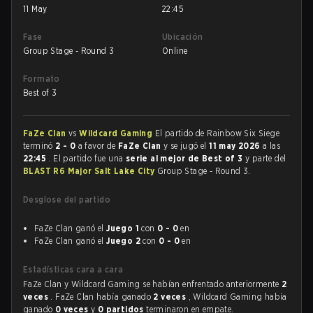
11 May
22:45
Fase
Ubicación
Group Stage - Round 3
Online
Formato
Best of 3
FaZe Clan
vs
Wildcard Gaming
El partido de Rainbow Six Siege
terminó
2 - 0
a favor de
FaZe Clan
y se jugó el
11 may 2026
a las
22:45
. El partido fue una
serie al mejor de Best of 3
y parte del
BLAST R6 Major Salt Lake City
Group Stage - Round 3.
Desglose del partido
FaZe Clan ganó el
Juego 1
con
0 - 0
en
FaZe Clan ganó el
Juego 2
con
0 - 0
en
Estadísticas cara a cara
FaZe Clan y Wildcard Gaming se habían enfrentado anteriormente
2
veces
. FaZe Clan había ganado
2 veces
, Wildcard Gaming había
ganado
0 veces
y
0 partidos
terminaron en empate.