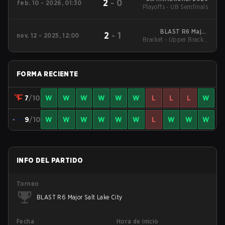
2
-
0
feb. 10 - 2026, 01:30
Playoffs - UB Semfinals
BLAST R6 Major
2
-
1
nov. 12 - 2025, 12:00
Bracket - Upper Bracket
Munich
Quarterfinals
FORMA RECIENTE
7
/10
W
W
W
W
W
W
L
L
L
W
9
/10
W
W
W
W
W
W
L
W
W
W
INFO DEL PARTIDO
Torneo
BLAST R6 Major Salt Lake City
Fecha
Hora de inicio