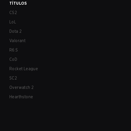
TÍTULOS
CS2
LoL
Dota 2
Valorant
R6:S
CoD
Rocket League
SC2
Overwatch 2
Hearthstone