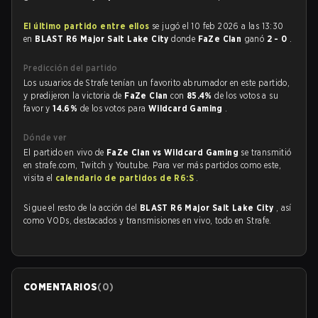
El último partido entre ellos
se jugó el 10 feb 2026 a las 13:30
en
BLAST R6 Major Salt Lake City
donde
FaZe Clan
ganó
2 - 0
.
Predicción del partido
Los usuarios de Strafe tenían un favorito abrumador en este partido,
y predijeron la victoria de
FaZe Clan
con
85.4%
de los votos a su
favor y
14.6%
de los votos para
Wildcard Gaming
.
Dónde ver
El partido en vivo de
FaZe Clan vs Wildcard Gaming
se transmitió
en strafe.com, Twitch y Youtube. Para ver más partidos como este,
visita el
calendario de partidos de R6:S
.
Sigue el resto de la acción del
BLAST R6 Major Salt Lake City
, así
como VODs, destacados y transmisiones en vivo, todo en Strafe.
COMENTARIOS
(
0
)