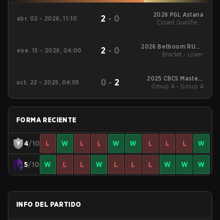
2026 PGL Astana
2
-
0
abr. 02 - 2026, 11:10
Closed Qualifier -
Closed Qualifier LB
Final
2026 Betboom RUSH
2
-
0
ene. 15 - 2026, 04:00
B Summit Season 1
Bracket - Lower
2025 CBCS Masters
0
-
2
oct. 22 - 2025, 04:05
Group A - Group A
Xeque Mate
FORMA RECIENTE
4
/10
L
W
L
L
W
W
L
L
L
W
5
/10
W
L
L
W
L
L
L
W
W
W
INFO DEL PARTIDO