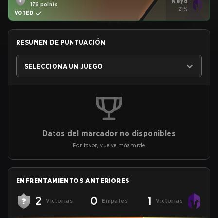
Keyd
176 points
21%
VOTED
RESUMEN DE PUNTUACIÓN
SELECCIONA UN JUEGO
Datos del marcador no disponibles
Por favor, vuelve más tarde
ENFRENTAMIENTOS ANTERIORES
2
0
1
Victorias
Empates
Victorias