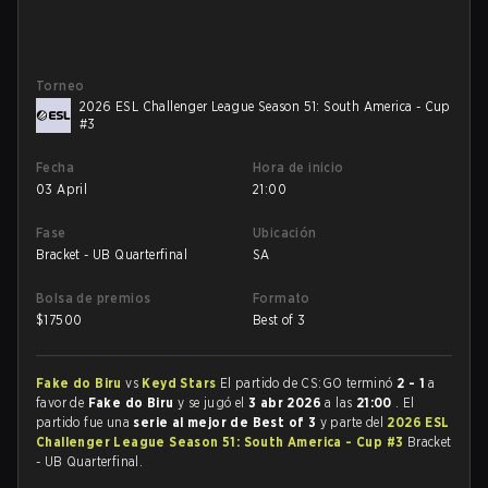
Torneo
2026 ESL Challenger League Season 51: South America - Cup
#3
Fecha
Hora de inicio
03 April
21:00
Fase
Ubicación
Bracket - UB Quarterfinal
SA
Bolsa de premios
Formato
$
17500
Best of 3
Fake do Biru
vs
Keyd Stars
El partido de CS:GO terminó
2 - 1
a
favor de
Fake do Biru
y se jugó el
3 abr 2026
a las
21:00
. El
partido fue una
serie al mejor de Best of 3
y parte del
2026 ESL
Challenger League Season 51: South America - Cup #3
Bracket
- UB Quarterfinal.