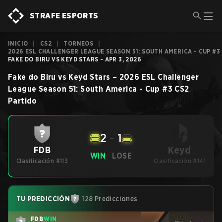
STRAFE ESPORTS
INICIO
|
CS2
|
TORNEOS
|
2026 ESL CHALLENGER LEAGUE SEASON 51: SOUTH AMERICA - CUP #3
FAKE DO BIRU VS KEYD STARS - APR 3, 2026
Fake do Biru
vs
Keyd Stars
–
2026 ESL Challenger
League Season 51: South America - Cup #3
CS2
Partido
2
-
1
Keyd
FDB
WIN
LOSE
Clasificación #113
Clasificación #141
TU PREDICCIÓN
128 Predicciones
FDB
WIN