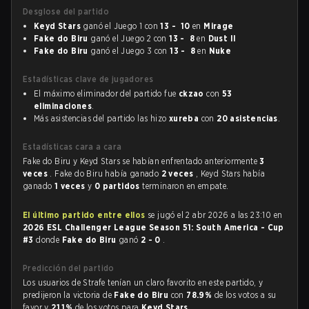
Desglose del partido
Keyd Stars
ganó el Juego 1 con
13 - 10
en
Mirage
Fake do Biru
ganó el Juego 2 con
13 - 8
en
Dust II
Fake do Biru
ganó el Juego 3 con
13 - 8
en
Nuke
Estadísticas clave de jugadores
El máximo eliminador del partido fue
ckzao
con
53
eliminaciones
.
Más asistencias del partido las hizo
xureba
con
20 asistencias
.
Estadísticas cara a cara
Fake do Biru y Keyd Stars se habían enfrentado anteriormente
3
veces
. Fake do Biru había ganado
2 veces
, Keyd Stars había
ganado
1 veces
y
0 partidos
terminaron en empate.
El último partido entre ellos
se jugó el 2 abr 2026 a las 23:10 en
2026 ESL Challenger League Season 51: South America - Cup
#3
donde
Fake do Biru
ganó
2 - 0
.
Predicción del partido
Los usuarios de Strafe tenían un claro favorito en este partido, y
predijeron la victoria de
Fake do Biru
con
78.9%
de los votos a su
favor y
21.1%
de los votos para
Keyd Stars
.