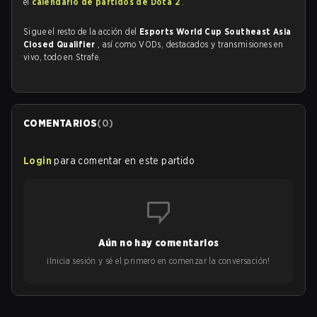
el
calendario de partidos de Dota 2
.
Sigue el resto de la acción del
Esports World Cup Southeast Asia
Closed Qualifier
, así como VODs, destacados y transmisiones en
vivo, todo en Strafe.
COMENTARIOS
(
0
)
Login
para comentar en este partido
Aún no hay comentarios
¡Inicia sesión y sé el primero en comenzar la conversación!