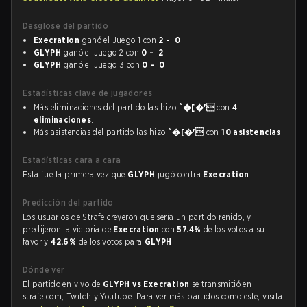
Desglose del partido
Execration
ganó el Juego 1 con
2 - 0
GLYPH
ganó el Juego 2 con
0 - 2
GLYPH
ganó el Juego 3 con
0 - 0
Estadísticas clave de jugadores
Más eliminaciones del partido las hizo
`�[�'
con
4
eliminaciones
.
Más asistencias del partido las hizo
`�[�'
con
10 asistencias
.
Estadísticas cara a cara
Esta fue la primera vez que
GLYPH
jugó contra
Execration
.
Predicción del partido
Los usuarios de Strafe creyeron que sería un partido reñido, y
predijeron la victoria de
Execration
con
57.4%
de los votos a su
favor y
42.6%
de los votos para
GLYPH
.
Dónde ver
El partido en vivo de
GLYPH vs Execration
se transmitió en
strafe.com, Twitch y Youtube. Para ver más partidos como este, visita