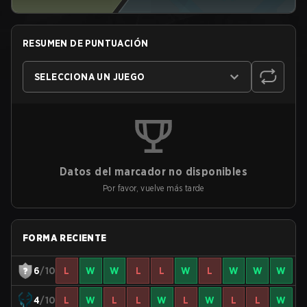
RESUMEN DE PUNTUACIÓN
SELECCIONA UN JUEGO
Datos del marcador no disponibles
Por favor, vuelve más tarde
FORMA RECIENTE
6
/10
L
W
W
L
L
W
L
W
W
W
4
/10
L
W
L
L
W
L
W
L
L
W