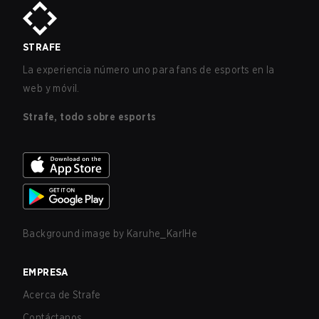
STRAFE
La experiencia número uno para fans de esports en la
web y móvil.
Strafe, todo sobre esports
Background image by
Karuhe_KarlHe
EMPRESA
Acerca de Strafe
Contáctanos