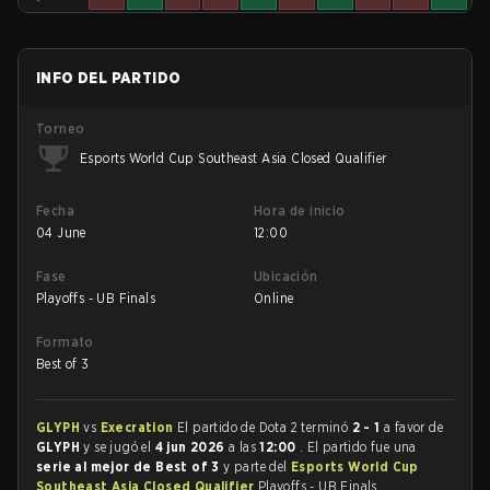
INFO DEL PARTIDO
Torneo
Esports World Cup Southeast Asia Closed Qualifier
Fecha
Hora de inicio
04 June
12:00
Fase
Ubicación
Playoffs - UB Finals
Online
Formato
Best of 3
GLYPH
vs
Execration
El partido de Dota 2 terminó
2 - 1
a favor de
GLYPH
y se jugó el
4 jun 2026
a las
12:00
. El partido fue una
serie al mejor de Best of 3
y parte del
Esports World Cup
Southeast Asia Closed Qualifier
Playoffs - UB Finals.