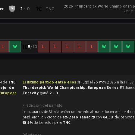
2026 Thunderpick World Championship
en
2
-
0
TNC
Group 
L
W
5
/10
L
L
L
L
L
W
W
W
or de
TNC
El último partido entre ellos
se jugó el 25 may 2026 a las 11:57
mejor de
Thunderpick World Championship: European Series #1
dond
 European
Tenacity
ganó
2 - 0
.
Predicción del partido
Los usuarios de Strafe tenían un favorito abrumador en este partido, y
predijeron la victoria de
ex-Zero Tenacity
con
84.5%
de los votos
15.5%
de los votos para
TNC
.
Dónde ver