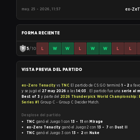
may. 25 - 2026, 11:57
ex-ZeT
FORMA RECIENTE
5
/10
L
W
W
L
W
W
L
L
VISTA PREVIA DEL PARTIDO
ex-Zero Tenacity
vs
TNC
El partido de CS:GO terminó
1 - 2
a fav
y se jugó el
27 may 2026
a las
14:03
. El partido fue una
serie al 
Best of 3
y parte del
2026 Thunderpick World Championship:
Series #1
Group C - Group C Decider Match.
Desglose del partido
TNC
ganó el Juego 1 con
13 - 11
en
Mirage
ex-Zero Tenacity
ganó el Juego 2 con
13 - 7
en
Dust II
TNC
ganó el Juego 3 con
13 - 2
en
Nuke