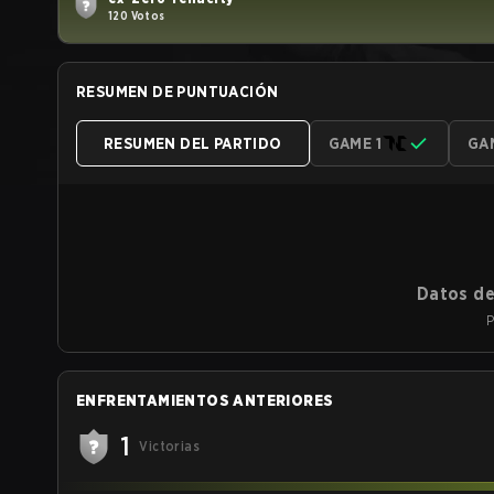
120 Votos
RESUMEN DE PUNTUACIÓN
RESUMEN DEL PARTIDO
GAME 1
GA
Datos de
P
ENFRENTAMIENTOS ANTERIORES
1
Victorias