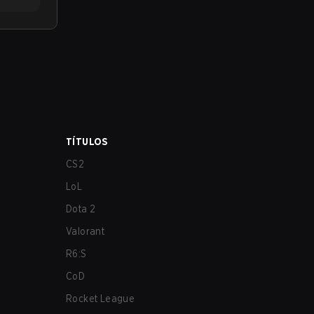
TÍTULOS
CS2
LoL
Dota 2
Valorant
R6:S
CoD
Rocket League