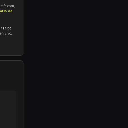
trafe.com,
ario de
nship: