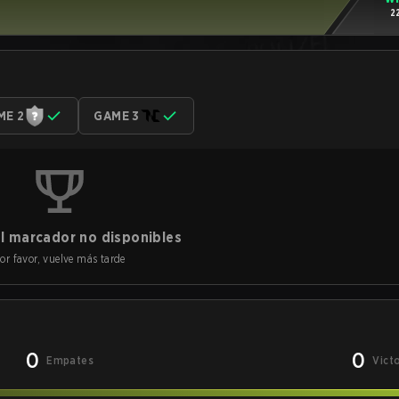
2
ME 2
GAME 3
l marcador no disponibles
or favor, vuelve más tarde
0
0
Empates
Vict