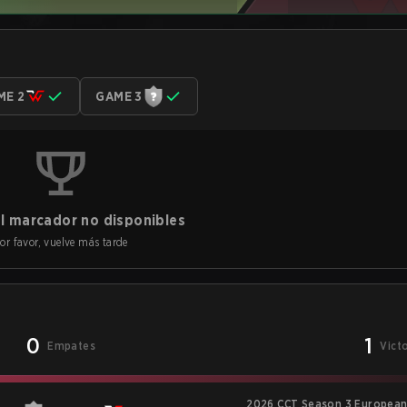
ME 2
GAME 3
l marcador no disponibles
or favor, vuelve más tarde
0
1
Empates
Vict
2026 CCT Season 3 European 