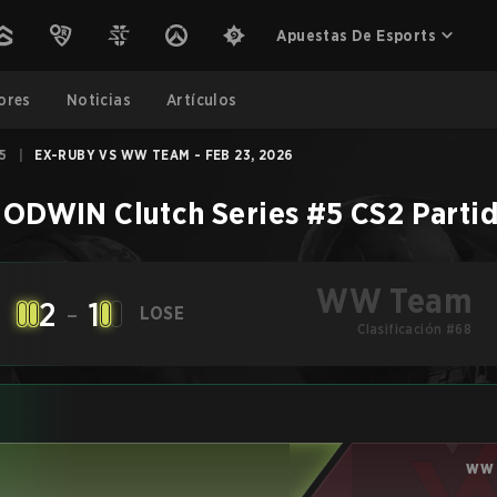
Apuestas De Esports
ores
Noticias
Artículos
5
|
EX-RUBY VS WW TEAM - FEB 23, 2026
ODWIN Clutch Series #5
CS2
Parti
WW Team
2
-
1
LOSE
Clasificación #68
WW 