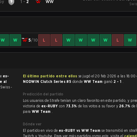
by
1
-
2
WW
Swis
W
W
5
/10
L
L
W
W
W
W
L
W
de
ex-
El último partido entre ellos
se jugó el 20 feb 2026 a las 18:00
e al
NODWIN Clutch Series #5
donde
WW Team
ganó
2 - 1
.
5
Swiss -
Predicción del partido
Los usuarios de Strafe tenían un claro favorito en este partido, y predijeron la
victoria de
ex-RUBY
con
73.3%
de los votos a su favor y
26.7%
de 
para
WW Team
.
Dónde ver
El partido en vivo de
ex-RUBY vs WW Team
se transmitió en stra
Twitch y Youtube. Para ver más partidos como este, visita el
calend