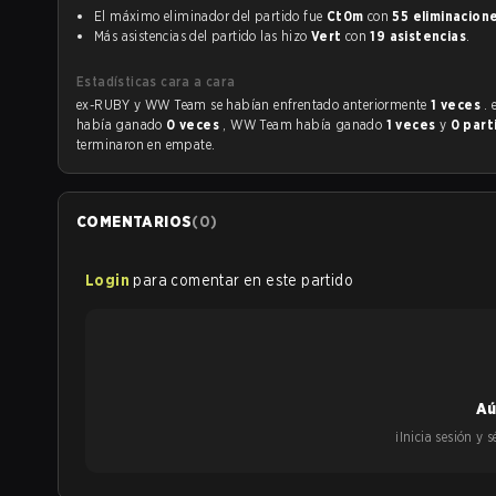
El máximo eliminador del partido fue
Ct0m
con
55 eliminacion
Más asistencias del partido las hizo
Vert
con
19 asistencias
.
Estadísticas cara a cara
ex-RUBY y WW Team se habían enfrentado anteriormente
1 veces
.
había ganado
0 veces
, WW Team había ganado
1 veces
y
0 part
terminaron en empate.
COMENTARIOS
(
0
)
Login
para comentar en este partido
Aú
¡Inicia sesión y