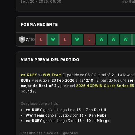
feb. 20 - 2026, 06:00
ex-Ru
FORMA RECIENTE
7
/10
L
W
L
W
L
W
W
W
VISTA PREVIA DEL PARTIDO
ex-RUBY
vs
WW Team
El partido de CS:GO terminó
2 - 1
a favor 
RUBY
y se jugó el
23 feb 2026
a las
12:10
. El partido fue una
seri
mejor de Best of 3
y parte del
2026 NODWIN Clutch Series #
Round 2.
Desglose del partido
ex-RUBY
ganó el Juego 1 con
13 - 7
en
Dust II
WW Team
ganó el Juego 2 con
13 - 9
en
Nuke
ex-RUBY
ganó el Juego 3 con
13 - 10
en
Mirage
Estadísticas clave de jugadores