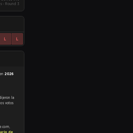
s - Round 3
L
L
 en
2026
los votos
fe.com,
ario de