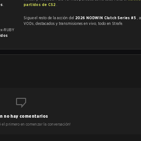
es
.
partidos de CS2
.
Sigue el resto de la acción del
2026 NODWIN Clutch Series #5
, 
VODs, destacados y transmisiones en vivo, todo en Strafe.
 ex-RUBY
idos
n no hay comentarios
 sé el primero en comenzar la conversación!