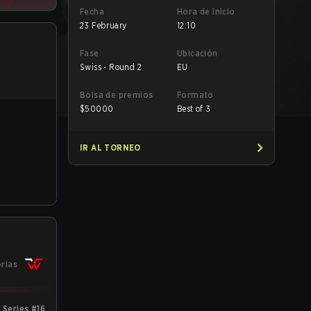
Fecha
Hora de inicio
23 February
12:10
Fase
Ubicación
Swiss - Round 2
EU
Bolsa de premios
Formato
$
50000
Best of 3
IR AL TORNEO
orias
Series #16