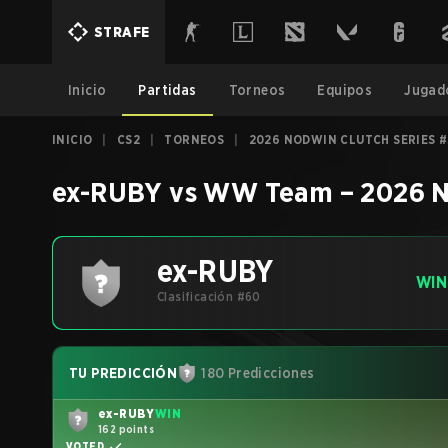
STRAFE
Inicio
Partidas
Torneos
Equipos
Jugad
INICIO
|
CS2
|
TORNEOS
|
2026 NODWIN CLUTCH SERIES #
ex-RUBY
vs
WW Team
–
2026 N
ex-RUBY
WIN
Clasificación #60
TU PREDICCIÓN
180 Predicciones
ex-RUBY
WIN
162 points
VOTED