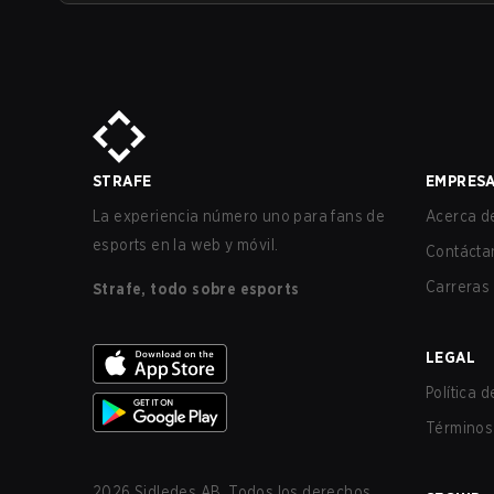
STRAFE
EMPRES
La experiencia número uno para fans de
Acerca de
esports en la web y móvil.
Contácta
Carreras
Strafe, todo sobre esports
LEGAL
Política 
Términos 
2026
Sidledes AB. Todos los derechos